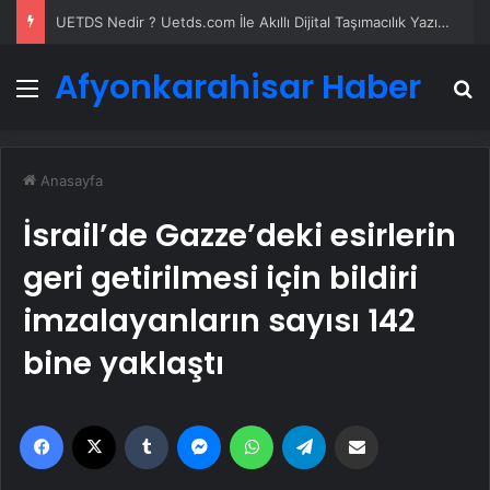
UETDS Nedir ? Uetds.com İle Akıllı Dijital Taşımacılık Yazılımı
Afyonkarahisar Haber
Menü
A
Anasayfa
İsrail’de Gazze’deki esirlerin
geri getirilmesi için bildiri
imzalayanların sayısı 142
bine yaklaştı
Facebook
X
Tumblr
Messenger
WhatsApp
Telegram
Email'den paylaş