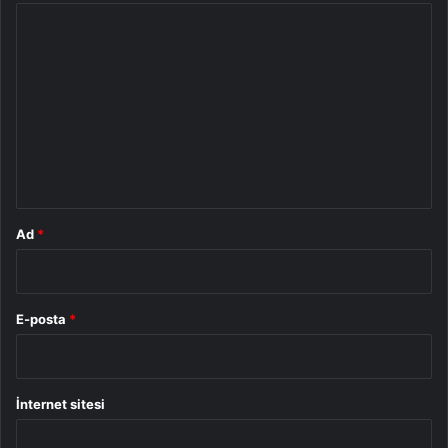
Y
o
r
u
m
*
Ad
*
E-posta
*
İnternet sitesi