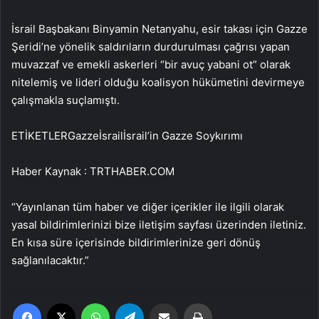
İsrail Başbakanı Binyamin Netanyahu, esir takası için Gazze
Şeridi’ne yönelik saldırıların durdurulması çağrısı yapan
muvazzaf ve emekli askerleri “bir avuç yabani ot” olarak
nitelemiş ve lideri olduğu koalisyon hükümetini devirmeye
çalışmakla suçlamıştı.
ETİKETLERGazzeİsrailİsrail’in Gazze Soykırımı
Haber Kaynak : TRTHABER.COM
“Yayınlanan tüm haber ve diğer içerikler ile ilgili olarak
yasal bildirimlerinizi bize iletişim sayfası üzerinden iletiniz.
En kısa süre içerisinde bildirimlerinize geri dönüş
sağlanılacaktır.”
Facebook
X
WhatsApp
Telegram
Email'den paylaş
Yaz