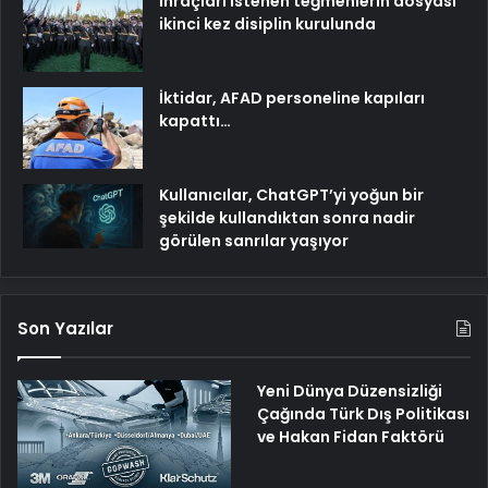
İhraçları istenen teğmenlerin dosyası
ikinci kez disiplin kurulunda
İktidar, AFAD personeline kapıları
kapattı…
Kullanıcılar, ChatGPT’yi yoğun bir
şekilde kullandıktan sonra nadir
görülen sanrılar yaşıyor
Son Yazılar
Yeni Dünya Düzensizliği
Çağında Türk Dış Politikası
ve Hakan Fidan Faktörü