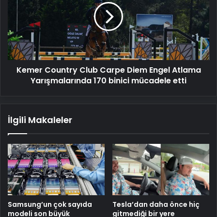
Carpe
Diem
Engel
Atlama
Yarışmalarında
170
Kemer Country Club Carpe Diem Engel Atlama
binici
mücadele
Yarışmalarında 170 binici mücadele etti
etti
İlgili Makaleler
Samsung’un çok sayıda
Tesla’dan daha önce hiç
modeli son büyük
gitmediği bir yere