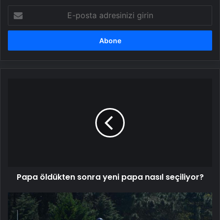
E-
posta
adresinizi
girin
Papa
öldükten
sonra
yeni
papa
nasıl
seçiliyor?
Papa öldükten sonra yeni papa nasıl seçiliyor?
Kemer
Country
Club