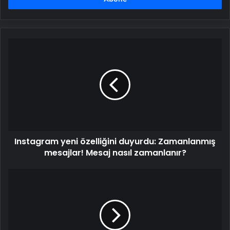
Instagram
yeni
özelliğini
duyurdu:
Zamanlanmış
mesajlar!
Mesaj
nasıl
zamanlanır?
Instagram yeni özelliğini duyurdu: Zamanlanmış
mesajlar! Mesaj nasıl zamanlanır?
Türksat
6A
kalıcı
yörüngesine
ulaştı