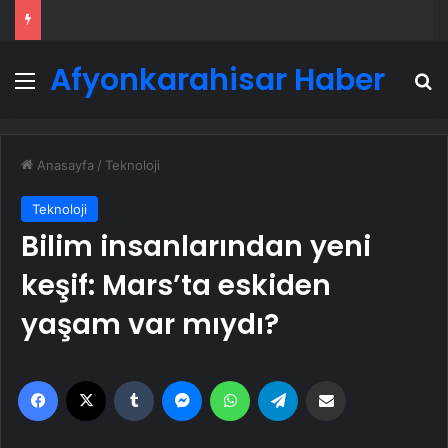
Afyonkarahisar Haber
Menü
A
Anasayfa
/
Teknoloji
Teknoloji
Bilim insanlarından yeni
keşif: Mars’ta eskiden
yaşam var mıydı?
Facebook
X
Tumblr
Messenger
WhatsApp
Telegram
Email'den paylaş