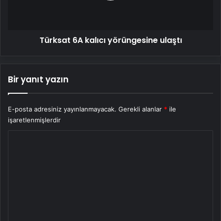
Türksat 6A kalıcı yörüngesine ulaştı
Bir yanıt yazın
E-posta adresiniz yayınlanmayacak.
Gerekli alanlar
*
ile
işaretlenmişlerdir
Y
o
r
u
m
*