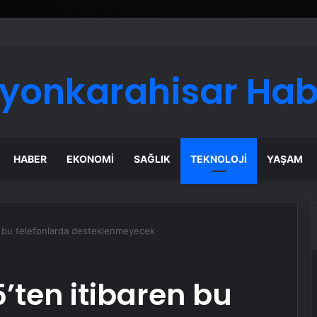
fyonkarahisar Hab
HABER
EKONOMI
SAĞLIK
TEKNOLOJI
YAŞAM
 bu telefonlarda desteklenmeyecek
ten itibaren bu