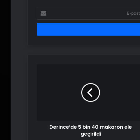
E-
posta
adresinizi
girin
Derince’de
5
bin
40
makaron
ele
geçirildi
Derince’de 5 bin 40 makaron ele
geçirildi