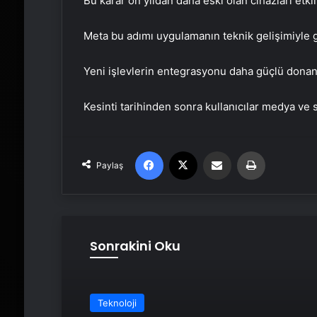
Bu karar on yıldan daha eski olan cihazları etkil
Meta bu adımı uygulamanın teknik gelişimiyle 
Yeni işlevlerin entegrasyonu daha güçlü donan
Kesinti tarihinden sonra kullanıcılar medya v
Facebook
X
Email'den paylaş
Yaz
Paylaş
Sonrakini Oku
Teknoloji