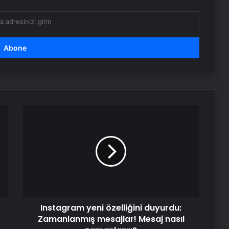
Instagram
yeni
özelliğini
duyurdu:
Zamanlanmış
mesajlar!
Mesaj
nasıl
zamanlanır?
Instagram yeni özelliğini duyurdu:
Zamanlanmış mesajlar! Mesaj nasıl