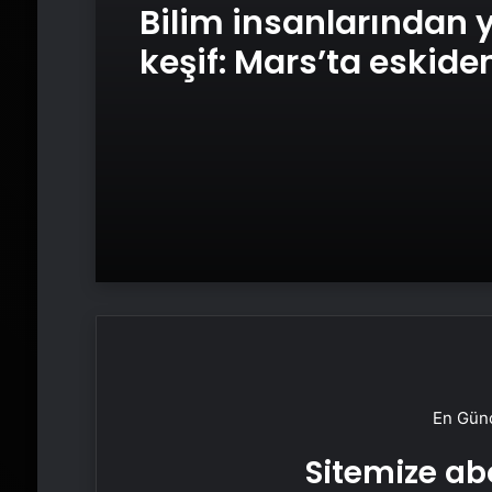
Bilim insanlarından 
keşif: Mars’ta eskide
yaşam var mıydı?
En Günc
Sitemize abo