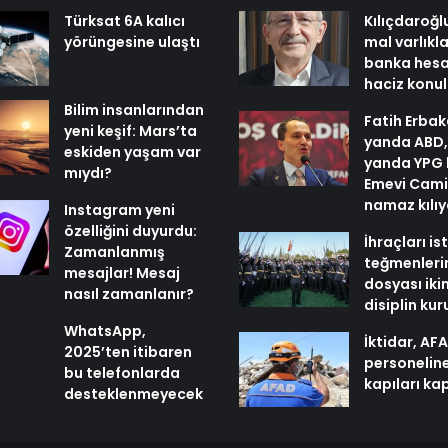
Türksat 6A kalıcı
Kılıçdaroğl
yörüngesine ulaştı
mal varlıkl
banka hesa
haciz konu
Bilim insanlarından
Fatih Erbak
yeni keşif: Mars’ta
yanda ABD,
eskiden yaşam var
yanda YPG 
mıydı?
Emevi Cami
namaz kılı
Instagram yeni
özelliğini duyurdu:
İhraçları i
Zamanlanmış
teğmenleri
mesajlar! Mesaj
dosyası iki
nasıl zamanlanır?
disiplin ku
WhatsApp,
İktidar, AF
2025’ten itibaren
personelin
bu telefonlarda
kapıları ka
desteklenmeyecek