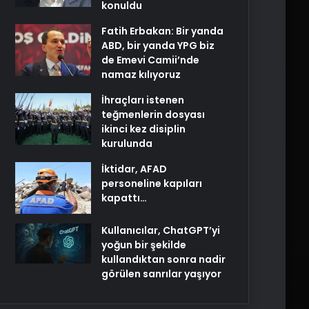
konuldu
Fatih Erbakan: Bir yanda
ABD, bir yanda YPG biz
de Emevi Camii’nde
namaz kılıyoruz
İhraçları istenen
teğmenlerin dosyası
ikinci kez disiplin
kurulunda
İktidar, AFAD
personeline kapıları
kapattı…
Kullanıcılar, ChatGPT’yi
yoğun bir şekilde
kullandıktan sonra nadir
görülen sanrılar yaşıyor