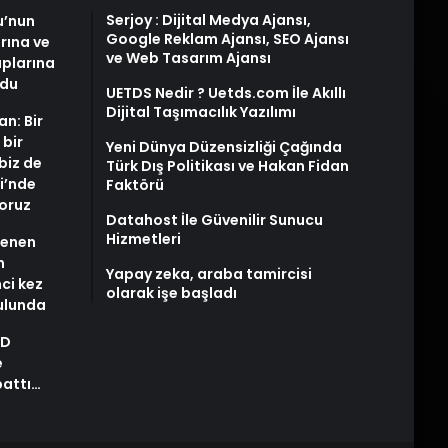
Serjoy : Dijital Medya Ajansı,
u’nun
Google Reklam Ajansı, SEO Ajansı
arına ve
ve Web Tasarım Ajansı
plarına
ldu
UETDS Nedir ? Uetds.com İle Akıllı
Dijital Taşımacılık Yazılımı
an: Bir
 bir
Yeni Dünya Düzensizliği Çağında
biz de
Türk Dış Politikası ve Hakan Fidan
i’nde
Faktörü
yoruz
Datahost İle Güvenilir Sunucu
Hizmetleri
stenen
n
Yapay zeka, araba tamircisi
nci kez
olarak işe başladı
rulunda
AD
e
pattı…