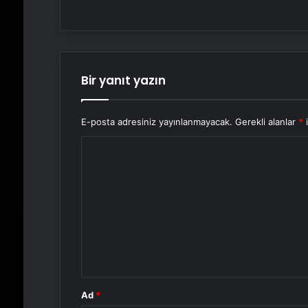
Bir yanıt yazın
E-posta adresiniz yayınlanmayacak.
Gerekli alanlar
*
i
Y
o
r
u
m
*
Ad
*