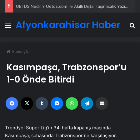
UETDS Nedir ? Uetds.com İle Akıllı Dijital Taşımacılık Yazılımı
Afyonkarahisar Haber
Menü
A
Anasayfa
Kasımpaşa, Trabzonspor’u
1-0 Önde Bitirdi
Facebook
X
Tumblr
Messenger
WhatsApp
Telegram
Email'den paylaş
Trendyol Süper Lig’in 34. hafta kapanış maçında
Kasımpaşa, sahasında Trabzonspor ile karşılaşıyor.