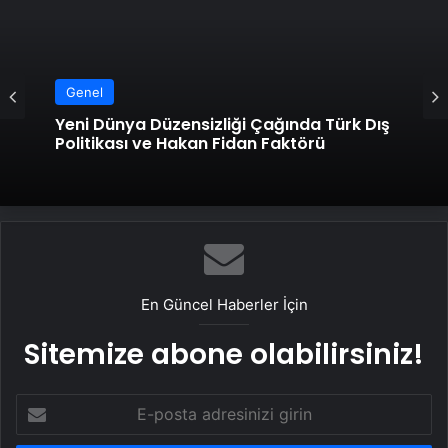
Genel
Yeni Dünya Düzensizliği Çağında Türk Dış
Politikası ve Hakan Fidan Faktörü
En Güncel Haberler İçin
Sitemize abone olabilirsiniz!
E-
posta
adresinizi