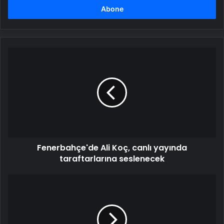
girin
Fenerbahçe'de
Ali
Koç,
canlı
yayında
taraftarlarına
seslenecek
Fenerbahçe'de Ali Koç, canlı yayında
taraftarlarına seslenecek
Real
Madrid'den
Arda
Güler
paylaşımı: