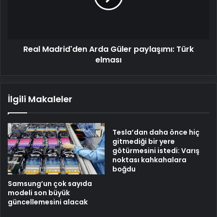
Türk
elması
Real Madrid'den Arda Güler paylaşımı: Türk
elması
İlgili Makaleler
Tesla’dan daha önce hiç
gitmediği bir yere
götürmesini istedi: Varış
noktası kahkahalara
boğdu
Samsung’un çok sayıda
modeli son büyük
güncellemesini alacak