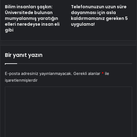
Bilim insanları şaşkın:
Telefonunuzun uzun süre
Üniversitede bulunan
dayanması için asla
mumyalanmış yaratığın
kaldırmamanız gereken 5
elleri neredeyse insan eli
uygulama!
gibi
Bir yanıt yazın
E-posta adresiniz yayınlanmayacak.
Gerekli alanlar
*
ile
işaretlenmişlerdir
Y
o
r
u
m