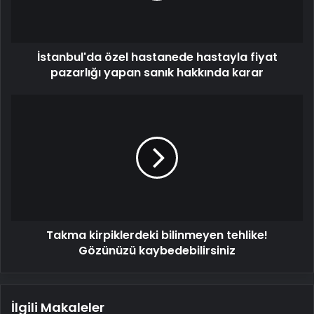
yapan
sanık
hakkında
İstanbul'da özel hastanede hastayla fiyat
karar
pazarlığı yapan sanık hakkında karar
Takma
kirpiklerdeki
bilinmeyen
tehlike!
Gözünüzü
kaybedebilirsiniz
Takma kirpiklerdeki bilinmeyen tehlike!
Gözünüzü kaybedebilirsiniz
İlgili Makaleler