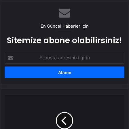
En Güncel Haberler İçin
Sitemize abone olabilirsiniz!
E-
posta
adresinizi
girin
İstanbul'da
özel
hastanede
hastayla
fiyat
pazarlığı