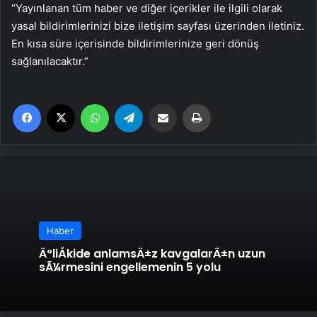
“Yayınlanan tüm haber ve diğer içerikler ile ilgili olarak
yasal bildirimlerinizi bize iletişim sayfası üzerinden iletiniz.
En kısa süre içerisinde bildirimlerinize geri dönüş
sağlanılacaktır.”
Facebook
X
WhatsApp
Telegram
Email'den paylaş
Yaz
Haber
Ä°liÅkide anlamsÄ±z kavgalarÄ±n uzun
sÃ¼rmesini engellemenin 5 yolu