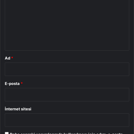
o
r
u
m
*
Ad
*
E-posta
*
İnternet sitesi