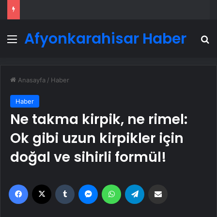
Afyonkarahisar Haber
Menü
A
Anasayfa
/
Haber
Haber
Ne takma kirpik, ne rimel:
Ok gibi uzun kirpikler için
doğal ve sihirli formül!
Facebook
X
Tumblr
Messenger
WhatsApp
Telegram
Email'den paylaş