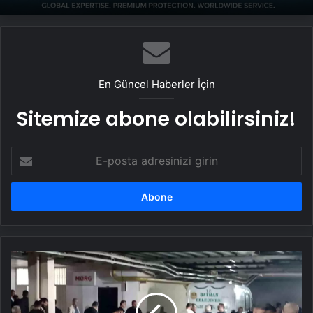
Yeni Dünya Düzensizliği Çağında Türk Dış
Politikası ve Hakan Fidan Faktörü
En Güncel Haberler İçin
Sitemize abone olabilirsiniz!
E-
posta
adresinizi
girin
16
Yaşındaki
Çocuk
Güreş