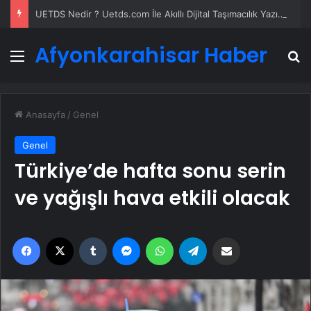
UETDS Nedir ? Uetds.com İle Akıllı Dijital Taşımacılık Yazılımı
Afyonkarahisar Haber
Menü
A
Anasayfa
/
Genel
Genel
Türkiye’de hafta sonu serin
ve yağışlı hava etkili olacak
Facebook
X
Tumblr
Messenger
WhatsApp
Telegram
Email'den paylaş