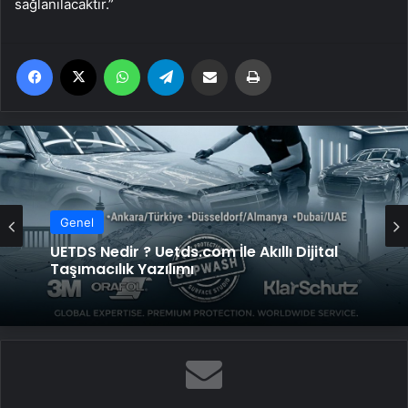
sağlanılacaktır.”
Facebook
X
WhatsApp
Telegram
Email'den paylaş
Yaz
Genel
Genel
Yeni Dünya Düzensizliği Çağında Türk Dış
Politikası ve Hakan Fidan Faktörü
UETDS Nedir ? Uetds.com İle Akıllı Dijital
Taşımacılık Yazılımı