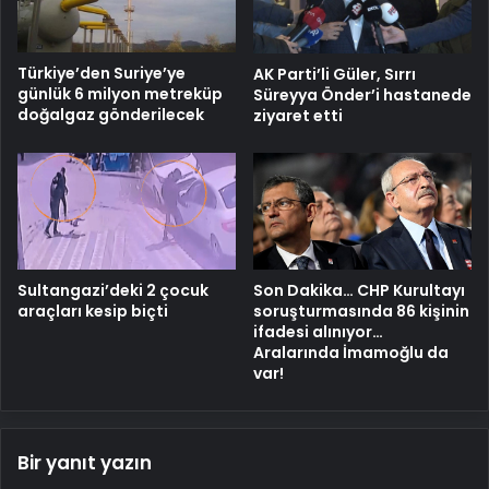
Türkiye’den Suriye’ye
AK Parti’li Güler, Sırrı
günlük 6 milyon metreküp
Süreyya Önder’i hastanede
doğalgaz gönderilecek
ziyaret etti
Sultangazi’deki 2 çocuk
Son Dakika… CHP Kurultayı
araçları kesip biçti
soruşturmasında 86 kişinin
ifadesi alınıyor…
Aralarında İmamoğlu da
var!
Bir yanıt yazın