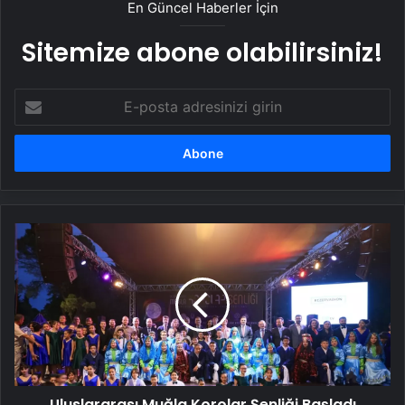
En Güncel Haberler İçin
Sitemize abone olabilirsiniz!
E-
posta
adresinizi
girin
Uluslararası
Muğla
Korolar
Şenliği
Başladı
Uluslararası Muğla Korolar Şenliği Başladı