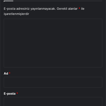
E-posta adresiniz yayınlanmayacak.
Gerekli alanlar
*
ile
işaretlenmişlerdir
Y
o
r
u
m
*
Ad
*
E-posta
*