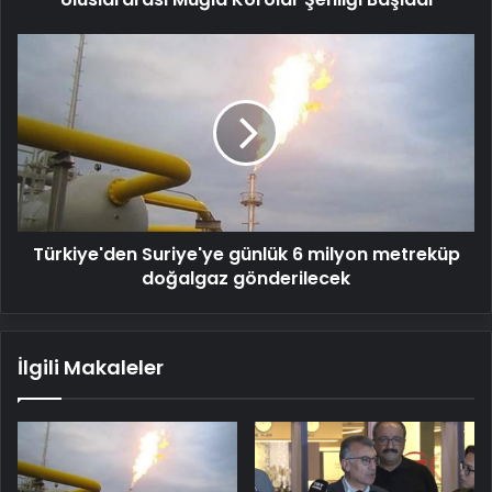
Türkiye'den
Suriye'ye
günlük
6
milyon
metreküp
doğalgaz
gönderilecek
Türkiye'den Suriye'ye günlük 6 milyon metreküp
doğalgaz gönderilecek
İlgili Makaleler