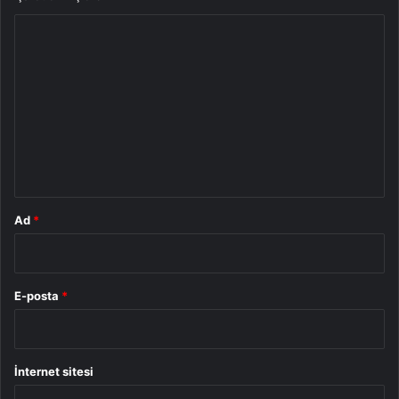
Y
o
r
u
m
*
Ad
*
E-posta
*
İnternet sitesi