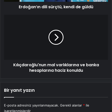
Erdoğan’ın dili sürçtü, kendi de güldü
Kılıçdaroğlu'nun
mal
varlıklarına
ve
banka
hesaplarına
haciz
konuldu
Kılıçdaroğlu'nun mal varlıklarına ve banka
hesaplarına haciz konuldu
Bir yanıt yazın
E-posta adresiniz yayınlanmayacak.
Gerekli alanlar
*
ile
işaretlenmişlerdir