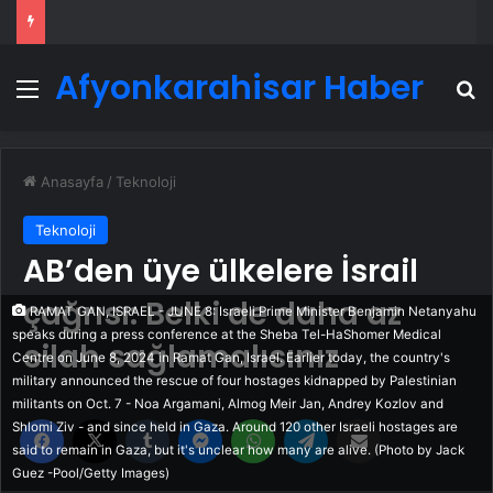
Afyonkarahisar Haber
Menü
A
Anasayfa
/
Teknoloji
Teknoloji
AB’den üye ülkelere İsrail
çağrısı: Belki de daha az
RAMAT GAN, ISRAEL - JUNE 8: Israeli Prime Minister Benjamin Netanyahu
speaks during a press conference at the Sheba Tel-HaShomer Medical
silah sağlamalısınız
Centre on June 8, 2024 in Ramat Gan, Israel. Earlier today, the country's
military announced the rescue of four hostages kidnapped by Palestinian
militants on Oct. 7 - Noa Argamani, Almog Meir Jan, Andrey Kozlov and
Facebook
X
Tumblr
Messenger
WhatsApp
Telegram
Email'den paylaş
Shlomi Ziv - and since held in Gaza. Around 120 other Israeli hostages are
said to remain in Gaza, but it's unclear how many are alive. (Photo by Jack
Guez -Pool/Getty Images)