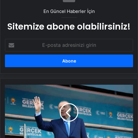
En Güncel Haberler İçin
Sitemize abone olabilirsiniz!
E-
posta
adresinizi
girin
Erdoğan’ın
dili
sürçtü,
kendi
de
güldü