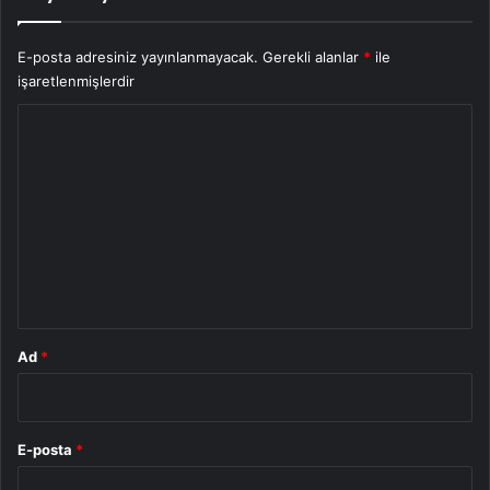
E-posta adresiniz yayınlanmayacak.
Gerekli alanlar
*
ile
işaretlenmişlerdir
Y
o
r
u
m
*
Ad
*
E-posta
*