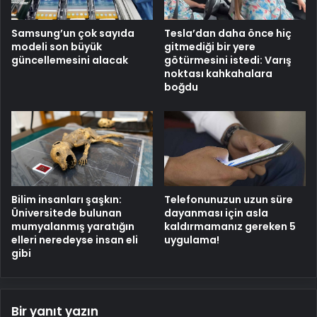
Samsung’un çok sayıda
Tesla’dan daha önce hiç
modeli son büyük
gitmediği bir yere
güncellemesini alacak
götürmesini istedi: Varış
noktası kahkahalara
boğdu
Bilim insanları şaşkın:
Telefonunuzun uzun süre
Üniversitede bulunan
dayanması için asla
mumyalanmış yaratığın
kaldırmamanız gereken 5
elleri neredeyse insan eli
uygulama!
gibi
Bir yanıt yazın