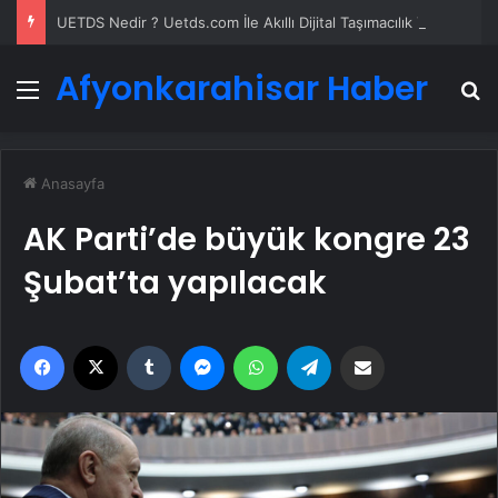
UETDS Nedir ? Uetds.com İle Akıllı Dijital Taşımacılık Yazılımı
Afyonkarahisar Haber
Menü
A
Anasayfa
AK Parti’de büyük kongre 23
Şubat’ta yapılacak
Facebook
X
Tumblr
Messenger
WhatsApp
Telegram
Email'den paylaş