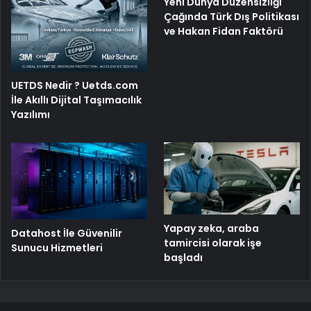
Yeni Dünya Düzensizliği
Çağında Türk Dış Politikası
ve Hakan Fidan Faktörü
UETDS Nedir ? Uetds.com
İle Akıllı Dijital Taşımacılık
Yazılımı
Yapay zeka, araba
Datahost İle Güvenilir
tamircisi olarak işe
Sunucu Hizmetleri
başladı