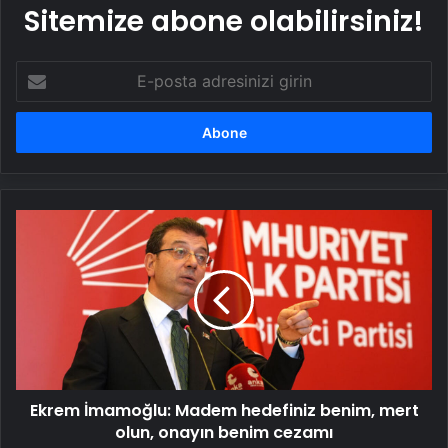
Sitemize abone olabilirsiniz!
E-
posta
adresinizi
girin
Ekrem
İmamoğlu:
Madem
hedefiniz
benim,
mert
olun,
onayın
benim
Ekrem İmamoğlu: Madem hedefiniz benim, mert
cezamı
olun, onayın benim cezamı