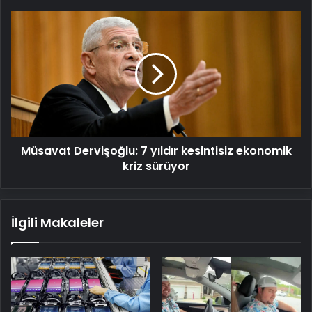
Müsavat
Dervişoğlu:
7
yıldır
kesintisiz
ekonomik
kriz
sürüyor
Müsavat Dervişoğlu: 7 yıldır kesintisiz ekonomik
kriz sürüyor
İlgili Makaleler