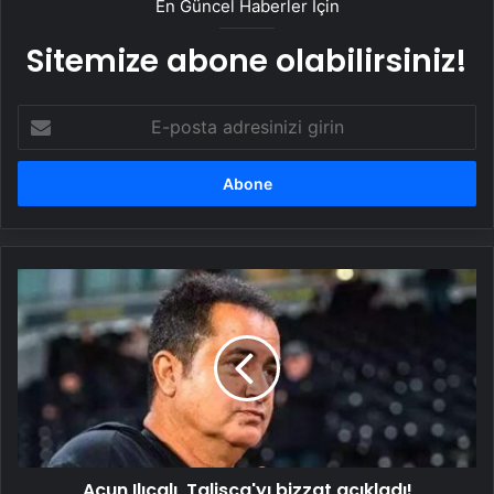
En Güncel Haberler İçin
Sitemize abone olabilirsiniz!
E-
posta
adresinizi
girin
Acun
Ilıcalı,
Talisca'yı
bizzat
açıkladı!
Fenerbahçe
taraftarına
transfer
müjdesi,
Acun Ilıcalı, Talisca'yı bizzat açıkladı!
Galatasaray