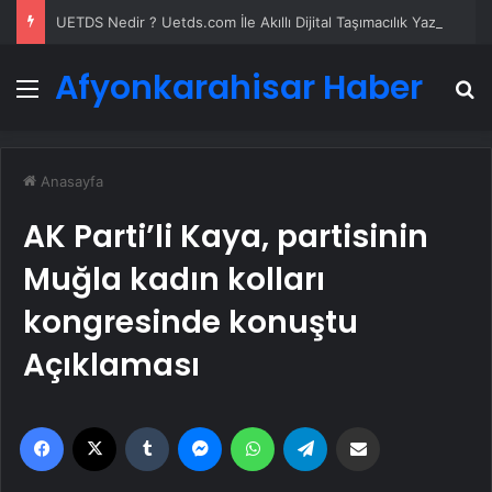
UETDS Nedir ? Uetds.com İle Akıllı Dijital Taşımacılık Yazılımı
Afyonkarahisar Haber
Menü
A
Anasayfa
AK Parti’li Kaya, partisinin
Muğla kadın kolları
kongresinde konuştu
Açıklaması
Facebook
X
Tumblr
Messenger
WhatsApp
Telegram
Email'den paylaş