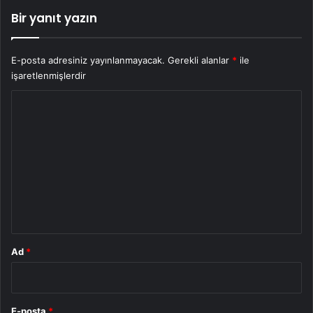
Bir yanıt yazın
E-posta adresiniz yayınlanmayacak.
Gerekli alanlar
*
ile
işaretlenmişlerdir
Y
o
r
u
m
*
Ad
*
E-posta
*