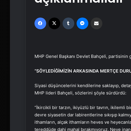
Facebook
X
Tumblr
Messenger
Email'den paylaş
MHP Genel Başkanı Devlet Bahçeli, partisinin 
“SÖYLEDİĞİMİZİN ARKASINDA MERTÇE DUR
Siyasi düşüncelerini kendilerine saklayıp, det
MHP lideri Bahçeli, sözlerini şöyle sürdürdü:
“İkircikli bir tarzın, ikiyüzlü bir tavrın, ikileml
devre siyasetin dar labirentlerine sıkışıp kalmıy
ithamların, alçak ithamların heves ve heyecan
tereddüde dahi mahal bırakmıyoruz. Neye inanı