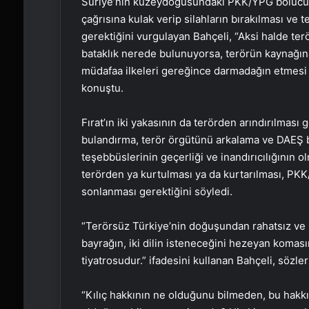
Suriye’nin kuzeydoğusundaki PKK/YPG bölücü 
çağrısına kulak verip silahların bırakılması v
gerektiğini vurgulayan Bahçeli, “Aksi halde te
bataklık nerede bulunuyorsa, terörün kaynağın
müdafaa ilkeleri gereğince darmadağın etmesi 
konuştu.
Fırat’ın iki yakasının da terörden arındırılması
bulandırma, terör örgütünü arkalama ve DAEŞ b
teşebbüslerinin geçerliği ve inandırıcılığının o
terörden ya kurtulması ya da kurtarılması, PKK
sonlanması gerektiğini söyledi.
“Terörsüz Türkiye’nin doğuşundan rahatsız ve m
bayrağın, iki dilin isteneceğini hezeyan koma
tiyatrosudur.” ifadesini kullanan Bahçeli, sözle
“Kılıç hakkının ne olduğunu bilmeden, bu hakkı 