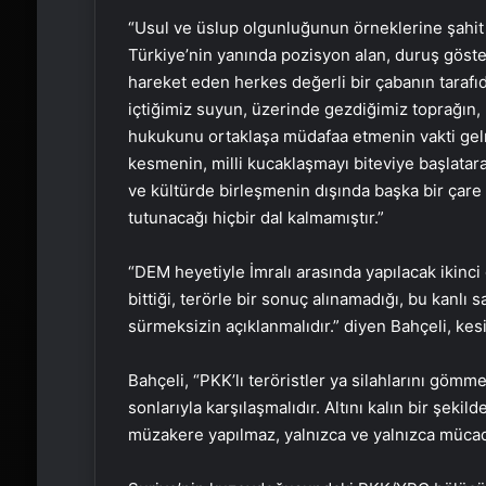
“Usul ve üslup olgunluğunun örneklerine şahi
Türkiye’nin yanında pozisyon alan, duruş göst
hareket eden herkes değerli bir çabanın tarafıd
içtiğimiz suyun, üzerinde gezdiğimiz toprağın, 
hukukunu ortaklaşa müdafaa etmenin vakti gelmi
kesmenin, milli kucaklaşmayı biteviye başlatarak
ve kültürde birleşmenin dışında başka bir çare 
tutunacağı hiçbir dal kalmamıştır.”
“DEM heyetiyle İmralı arasında yapılacak ikinc
bittiği, terörle bir sonuç alınamadığı, bu kanlı 
sürmeksizin açıklanmalıdır.” diyen Bahçeli, kesi
Bahçeli, “PKK’lı teröristler ya silahlarını gömmel
sonlarıyla karşılaşmalıdır. Altını kalın bir şeki
müzakere yapılmaz, yalnızca ve yalnızca mücadele