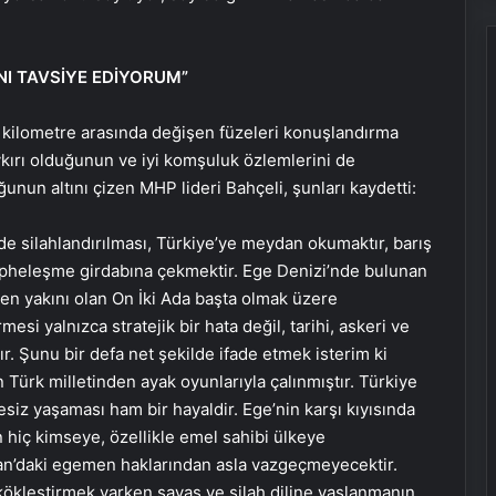
NI TAVSİYE EDİYORUM”
0 kilometre arasında değişen füzeleri konuşlandırma
ykırı olduğunun ve iyi komşuluk özlemlerini de
nun altını çizen MHP lideri Bahçeli, şunları kaydetti:
nde silahlandırılması, Türkiye’ye meydan okumaktır, barış
cepheleşme girdabına çekmektir. Ege Denizi’nde bulunan
 en yakını olan On İki Ada başta olmak üzere
i yalnızca stratejik bir hata değil, tarihi, askeri ve
ştır. Şunu bir defa net şekilde ifade etmek isterim ki
n Türk milletinden ayak oyunlarıyla çalınmıştır. Türkiye
yesiz yaşaması ham bir hayaldir. Ege’nin karşı kıyısında
n hiç kimseye, özellikle emel sahibi ülkeye
atan’daki egemen haklarından asla vazgeçmeyecektir.
i kökleştirmek varken savaş ve silah diline yaslanmanın