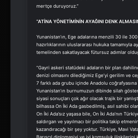
mertçe duruyoruz.”
“ATİNA YÖNETİMİNİN AYAĞINI DENK ALMASI
Yunanistan’ın, Ege adalarına menzili 30 ile 30
hazırlıklarının uluslararası hukuka tamamıyla a
temelinden sakatlayacak fütursuz adımlar olduğu
“Gayri askeri statüdeki adaların bir plan dahili
denizi olmasını dilediğimiz Ege’yi gerilim ve 
7 farklı ada grubu içinde Anadolu coğrafyasına
Yunanistan’ın burnumuzun dibinde silah göstermes
siyasi sonuçları çok ağır olacak trajik bir yanlı
bilhassa On İki Ada gasbedilmiş, asıl sahibi ola
On İki Ada’sız yaşasa bile, On İki Ada’nın Türki
saldırgan ve yayılmacı bir politika takip etmeni
kazandıracağı bir şey yoktur. Türkiye, Mavi V
Barışçıl diplomasiyi ve iyi komşuluk ilişkilerin