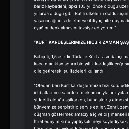
bariz kaybedeni, tıpkı 103 yıl önce olduğu üzere
yıllarda olduğu gibi, Batılı ülkelerin dolduruşu
yaşanacağını ifade etmeye ihtiyaç bile duymadığ
ayağını denk almasını tavsiye ediyorum.”
“KÜRT KARDEŞLERİMİZE HİÇBİR ZAMAN ŞAŞ
Bahçeli, 1,5 asırdır Türk ile Kürt arasında aç
kapatmadıktan sonra bin yıllık kardeşlik çağrı
dile getirerek, şu ifadeleri kullandı:
“Öteden beri Kürt kardeşlerimize bizi kötüledil
irtibatlarımızı sabote etmek amacıyla her yalan 
şiddetli olduğu aşikarken, buna aldırış etmeksi
bünyemize serpiştirip servis ettiler. Zehri, zem
düşman göstermek amacıyla iç ve dış menşeli h
İtiraf edeyim ki ne yaptıysak, neyi söylediysek
hürmetimizi layık olduğu veçhile gösteremedik.