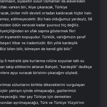
lanmasın, siyasetin sülün Osmanları da alavereden
akı varken biri, ikiye çıkaracak, Türkiye
cak, üniter milli devleti ortadan kaldıracak hiçbir hain
mez, edilmeyecektir. Biz hala olduğumuz yerdeyiz, 56
rimizden ödün verecek kadar şuursuz hiç değiliz.
liyetçiliğinden en ufak sapma göstermek fikri
n kıyametin kopuşudur. Türklük, varlığımızın şeref
 beşeri itibar ve irademizdir. Bin yıllık kardeşlik
i bilen bilir, bilmeyen de kendi gibi bilir.”
tip 5 metrelik iple kurtarma rolüne soyunan tatlı su
aman takip ettiklerini aktaran Bahçeli, “kardeşlik” dedikçe
nlere aşıyı vuracak birisinin çıkacağını söyledi.
ırılmaz sütunlarını birlikte dikeceklerini vurgulayan
hiçbir yanlışın içinde olmayacağız, gazilerimizi
rmeyeceğiz. Her şey Türkiye için demekten
sından ayrılmayacağız, Türk ve Türkiye Yüzyılı’nın