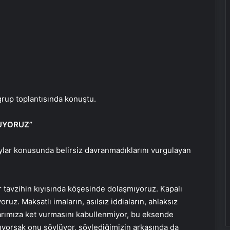
grup toplantısında konuştu.
UYORUZ”
aylar konusunda belirsiz davranmadıklarını vurgulayan
i bir tavzihin kıyısında köşesinde dolaşmıyoruz. Kapalı
oruz. Maksatlı imaların, asılsız iddiaların, ahlaksız
larımıza ket vurmasını kabullenmiyor, bu eksende
yorsak onu söylüyor, söylediğimizin arkasında da