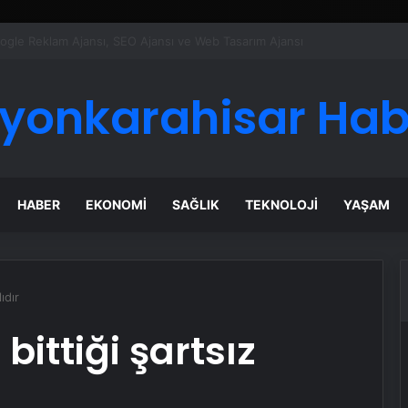
ı Dijital Taşımacılık Yazılımı
fyonkarahisar Hab
HABER
EKONOMI
SAĞLIK
TEKNOLOJI
YAŞAM
ıdır
bittiği şartsız