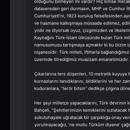
olduğunu bilmeyen mi vardır? Hiç kimse merak
dalavereden geri durmasın, MHP ve Cumhur İttif
Cumhuriyeti’ni, 1923 kuruluş felsefesinden ayıra
ve hasmane kalkışmaya müsaade edilmez, edile
yıldır ne diyorsak oyuz, çizgimizden ve ilkele
Kaynağını Türk-İslam ülküsünde bulan Türk mil
namusumuzu tartışmaya açmaktır ki bu bizim içi
nişanesidir. Türk milleti, iftiharla bağlandığımız
üzerinde titrediğimiz muazzam emanetimizdir. Biz
Çıkarlarına ters düşenleri, 10 metrelik kuyuya i
kurnazlarını tanıdıklarını, bildiklerini ve her z
kuduranlara, “terör bitsin” dedikçe çılgına döne
Her şeyi milletçe yapacaklarını, Türk devrinin k
Bahçeli, “Şehitlerimizin kemiklerini sızlatacak 
sukutuhayale uğratacak bir çarpıklığa onay ve
yorulmayacağız, ‘ne mutlu Türküm diyene’ çağrı