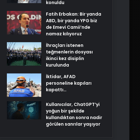
konuldu
Fatih Erbakan: Bir yanda
ABD, bir yanda YPG biz
de Emevi Camii’nde
namaz kılıyoruz
İhraçları istenen
teğmenlerin dosyası
ikinci kez disiplin
kurulunda
İktidar, AFAD
personeline kapıları
kapattı…
Kullanıcılar, ChatGPT’yi
yoğun bir şekilde
kullandıktan sonra nadir
görülen sanrılar yaşıyor