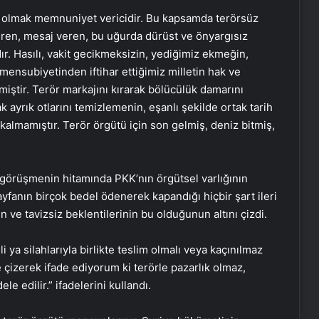
t olmak memnuniyet vericidir. Bu kapsamda terörsüz
eren, mesaj veren, bu uğurda dürüst ve önyargısız
ır. Hasılı, vakit gecikmeksizin, yediğimiz ekmeğin,
mensubiyetinden iftihar ettiğimiz milletin hak ve
ştir. Terör markajını kırarak bölücülük damarını
 ayrık otlarını temizlemenin, eşanlı şekilde ortak tarih
kalmamıştır. Terör örgütü için son gelmiş, deniz bitmiş,
i görüşmenin hitamında PKK’nın örgütsel varlığının
sayfanın birçok bedel ödenerek kapandığı hiçbir şart ileri
n ve tavizsiz beklentilerinin bu olduğunun altını çizdi.
i ya silahlarıyla birlikte teslim olmalı veya kaçınılmaz
lde çizerek ifade ediyorum ki terörle pazarlık olmaz,
 edilir.” ifadelerini kullandı.