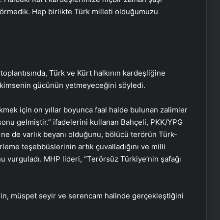
örmedik. Hep birlikte Türk milleti olduğumuzu
 toplantısında, Türk ve Kürt halkının kardeşliğine
eye kimsenin gücünün yetmeyeceğini söyledi.
mek için on yıllar boyunca faal halde bulunan zalimler
 sonu gelmiştir.” ifadelerini kullanan Bahçeli, PKK/YPG
ı ne de varlık beyanı olduğunu, bölücü terörün Türk-
rleme teşebbüslerinin artık çuvalladığını ve milli
u vurguladı. MHP lideri, “Terörsüz Türkiye’nin şafağı
rin, müspet seyir ve serencam halinde gerçekleştiğini