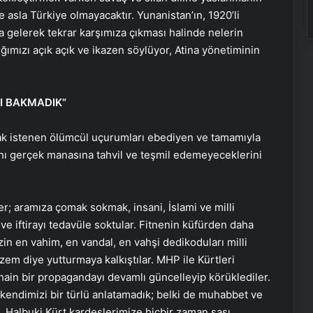
 asla Türkiye olmayacaktır. Yunanistan’ın, 1920’li
na gelerek tekrar karşımıza çıkması halinde nelerin
ımızı açık açık ve ikazen söylüyor, Atina yönetiminin
I BAKMADIK”
ılmak istenen ölümcül uçurumları ebediyen ve tamamıyla
sını gerçek manasına tahvil ve teşmil edemeyeceklerini
er; aramıza çomak sokmak, insani, İslami ve milli
ve iftirayı tedavüle soktular. Fitnenin küfürden daha
zin en vahim, en vandal, en vahşi dedikoduları milli
zem diye yutturmaya kalkıştılar. MHP ile Kürtleri
ain bir propagandayı devamlı güncelleyip körüklediler.
, kendimizi bir türlü anlatamadık; belki de muhabbet ve
 Halbuki Kürt kardeşlerimize hiçbir zaman şaşı