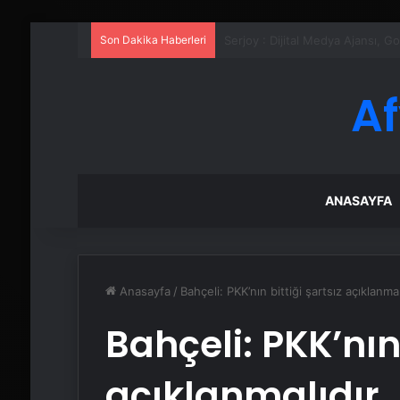
Son Dakika Haberleri
UETDS Nedir ? Uetds.com İle Akıll
A
ANASAYFA
Anasayfa
/
Bahçeli: PKK’nın bittiği şartsız açıklanmal
Bahçeli: PKK’nın 
açıklanmalıdır