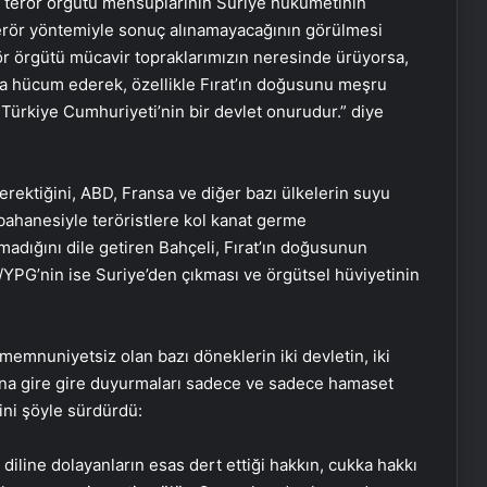
terör örgütü mensuplarının Suriye hükümetinin
e terör yöntemiyle sonuç alınamayacağının görülmesi
rör örgütü mücavir topraklarımızın neresinde ürüyorsa,
a hücum ederek, özellikle Fırat’ın doğusunu meşru
Türkiye Cumhuriyeti’nin bir devlet onurudur.” diye
 gerektiğini, ABD, Fransa ve diğer bazı ülkelerin suyu
ahanesiyle teröristlere kol kanat germe
lmadığını dile getiren Bahçeli, Fırat’ın doğusunun
/YPG’nin ise Suriye’den çıkması ve örgütsel hüviyetinin
emnuniyetsiz olan bazı döneklerin iki devletin, iki
sına gire gire duyurmaları sadece ve sadece hamaset
rini şöyle sürdürdü:
diline dolayanların esas dert ettiği hakkın, cukka hakkı