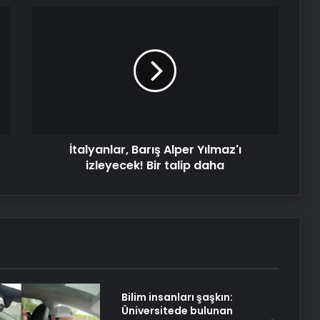
İtalyanlar,
Barış
Alper
Yılmaz'ı
izleyecek!
Bir
talip
daha
İtalyanlar, Barış Alper Yılmaz'ı
izleyecek! Bir talip daha
Bilim insanları şaşkın:
Üniversitede bulunan