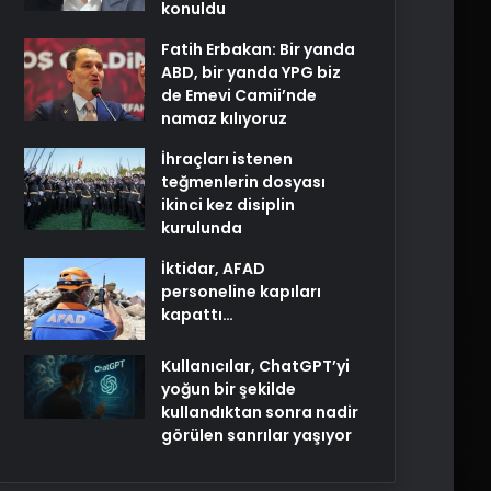
konuldu
Fatih Erbakan: Bir yanda
ABD, bir yanda YPG biz
de Emevi Camii’nde
namaz kılıyoruz
İhraçları istenen
teğmenlerin dosyası
ikinci kez disiplin
kurulunda
İktidar, AFAD
personeline kapıları
kapattı…
Kullanıcılar, ChatGPT’yi
yoğun bir şekilde
kullandıktan sonra nadir
görülen sanrılar yaşıyor