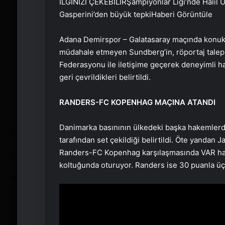
İLGİNİZİ ÇEKEBİLİR
Şampiyonlar Ligi’nde Halil Um
Gasperini’den büyük tepki
Haberi Görüntüle
Adana Demirspor – Galatasaray maçında konuk 
müdahale etmeyen Sundberg’in, röportaj talepler
Federasyonu ile iletişime geçerek deneyimli h
geri çevrildikleri belirtildi.
RANDERS-FC KOPENHAG MAÇINA ATANDI
Danimarka basınının ülkedeki başka hakemlerde
tarafından set çekildiği belirtildi. Öte yanda
Randers-FC Kopenhag karşılaşmasında VAR hak
koltuğunda oturuyor. Randers ise 30 puanla ü