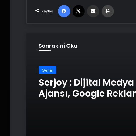
Facebook
X
Email'den paylaş
Yaz
Paylaş
Sonrakini Oku
Genel
Serjoy : Dijital Medya
Ajansı, Google Rekl
Ajansı, SEO Ajansı v
Tasarım Ajansı