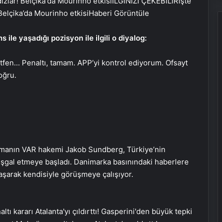
İLGİNİZİ ÇEKEBİLİR
İşte
 Belçika’da Mourinho etkisi
Haberi Görüntüle
ile yaşadığı pozisyon ile ilgili o diyalog:
ütfen… Penaltı, tamam. APP’yi kontrol ediyorum. Ofsayt
oğru.
şmanın VAR hakemi Jakob Sundberg, Türkiye’nin
 işgal etmeye başladı. Danimarka basınındaki haberlere
aşarak kendisiyle görüşmeye çalışıyor.