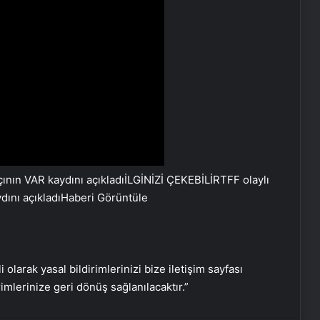
İLGİNİZİ ÇEKEBİLİR
TFF olaylı
ını açıkladı
Haberi Görüntüle
Serjoy : Dijital Medya Ajansı, Google
Reklam Ajansı, SEO Ajansı ve Web
Tasarım Ajansı
i olarak yasal bildirimlerinizi bize iletişim sayfası
rimlerinize geri dönüş sağlanılacaktır.”
UETDS Nedir ? Uetds.com İle Akıllı
Dijital Taşımacılık Yazılımı