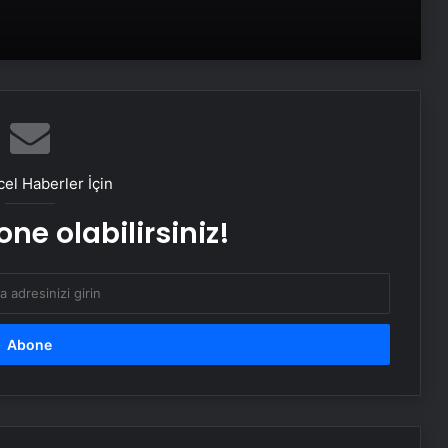
iPhone kullanıcılarına acil
güncelleme uyarısı
Kullanıcılar, ChatGPT’yi yoğun bir
şekilde kullandıktan sonra nadir
el Haberler İçin
görülen sanrılar yaşıyor
ne olabilirsiniz!
Yollar ve yerleşim yerleri kızıl geyikler
arasında akraba evliliğine neden
oluyor