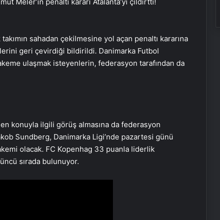
ut Meler’in penaltı kararı Atalanta’yı çıldırttı!
takımın sahadan çekilmesine yol açan penaltı kararına
ini geri çevirdiği bildirildi. Danimarka Futbol
akeme ulaşmak isteyenlerin, federasyon tarafından da
n konuyla ilgili görüş almasına da federasyon
n Jakob Sundberg, Danimarka Ligi’nde pazartesi günü
emi olacak. FC Kopenhag 33 puanla liderlik
çüncü sırada bulunuyor.