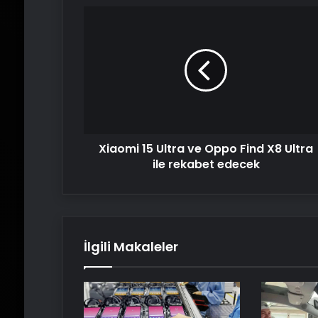
Xiaomi
15
Ultra
ve
Oppo
Find
X8
Ultra
ile
Xiaomi 15 Ultra ve Oppo Find X8 Ultra
rekabet
edecek
ile rekabet edecek
İlgili Makaleler