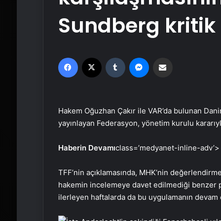
Sundberg kritik
Facebook
X
Tumblr
Messenger
Email'den paylaş
Hakem Oğuzhan Çakır ile VAR’da bulunan Dani
yayınlayan Federasyon, yönetim kurulu kararıyla
Haberin Devamı
class=’medyanet-inline-adv’>
TFF’nin açıklamasında, MHK’nin değerlendirm
hakemin incelemeye davet edilmediği benzer poz
ilerleyen haftalarda da bu uygulamanın devam 