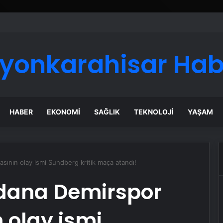
fyonkarahisar Hab
HABER
EKONOMI
SAĞLIK
TEKNOLOJI
YAŞAM
sının olay ismi Sundberg kritik maça atandı!
dana Demirspor
 olay ismi