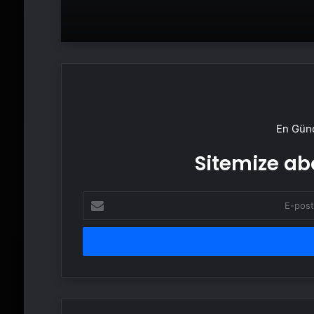
En Günc
Sitemize abo
E-
posta
adresinizi
girin