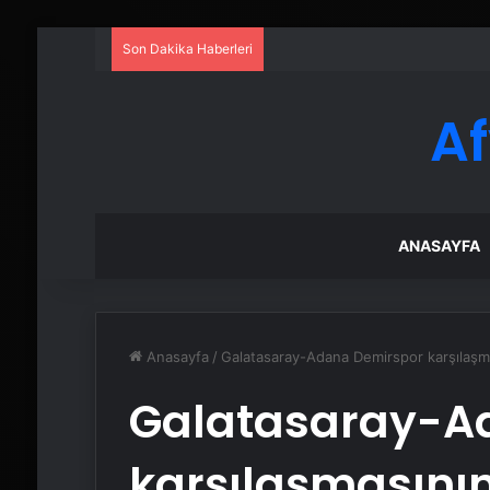
Son Dakika Haberleri
A
ANASAYFA
Anasayfa
/
Galatasaray-Adana Demirspor karşılaşma
Galatasaray-A
karşılaşmasının