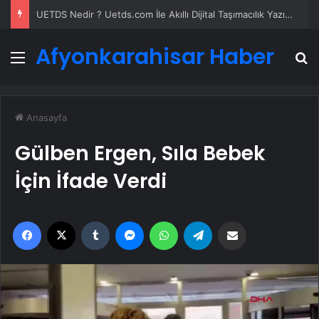
UETDS Nedir ? Uetds.com İle Akıllı Dijital Taşımacılık Yazılımı
Afyonkarahisar Haber
Menü
A
Anasayfa
Gülben Ergen, Sıla Bebek
İçin İfade Verdi
Facebook
X
Tumblr
Messenger
WhatsApp
Telegram
Email'den paylaş