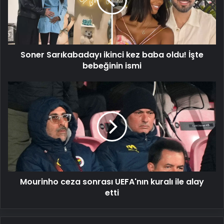
baba
oldu!
İşte
bebeğinin
ismi
Soner Sarıkabadayı ikinci kez baba oldu! İşte
bebeğinin ismi
Mourinho
ceza
sonrası
UEFA'nın
kuralı
ile
alay
etti
Mourinho ceza sonrası UEFA'nın kuralı ile alay
etti