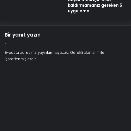
kaldırmamanız gereken 5
uygulama!
Bir yanıt yazın
E-posta adresiniz yayınlanmayacak.
Gerekli alanlar
*
ile
işaretlenmişlerdir
Y
o
r
u
m
*