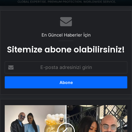
UETDS Nedir ? Uetds.com İle Akıllı Dijital
Taşımacılık Yazılımı
En Güncel Haberler İçin
Sitemize abone olabilirsiniz!
E-
posta
adresinizi
girin
Soner
Sarıkabadayı
ikinci
kez