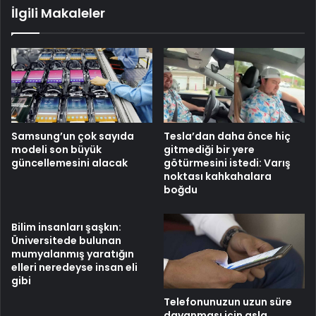
İlgili Makaleler
Samsung’un çok sayıda
Tesla’dan daha önce hiç
modeli son büyük
gitmediği bir yere
güncellemesini alacak
götürmesini istedi: Varış
noktası kahkahalara
boğdu
Bilim insanları şaşkın:
Üniversitede bulunan
mumyalanmış yaratığın
elleri neredeyse insan eli
gibi
Telefonunuzun uzun süre
dayanması için asla