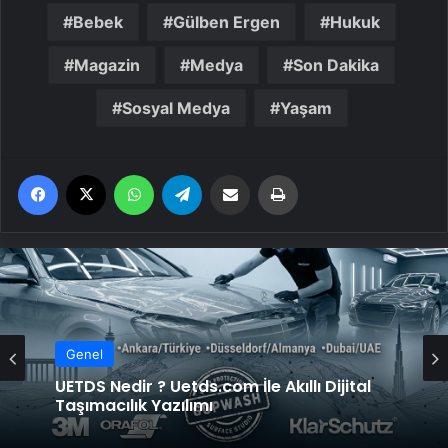
Bebek
Gülben Ergen
Hukuk
Magazin
Medya
Son Dakika
Sosyal Medya
Yaşam
Facebook
X
WhatsApp
Telegram
Email'den paylaş
Yaz
Genel
Genel
Yeni Dünya Düzensizliği Çağında Türk Dış
Politikası ve Hakan Fidan Faktörü