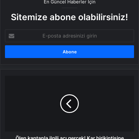
En Güncel Haberler İçin
Sitemize abone olabilirsiniz!
E-
posta
adresinizi
girin
Ölen
kaptanla
ilgili
acı
gerçek!
Kar
birikintisine
çarpıp
otobüsü
uçuruma
Ölen kaptanla ilgili acı gerçek! Kar birikintisine