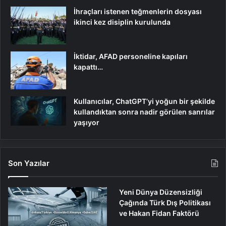
İhraçları istenen teğmenlerin dosyası
ikinci kez disiplin kurulunda
İktidar, AFAD personeline kapıları
kapattı…
Kullanıcılar, ChatGPT’yi yoğun bir şekilde
kullandıktan sonra nadir görülen sanrılar
yaşıyor
Son Yazılar
Yeni Dünya Düzensizliği
Çağında Türk Dış Politikası
ve Hakan Fidan Faktörü