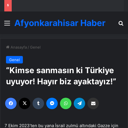
Afyonkarahisar Haber
Menü
A
Anasayfa
/
Genel
Genel
“Kimse sanmasın ki Türkiye
uyuyor! Hayır biz ayaktayız!”
Facebook
X
Tumblr
Messenger
WhatsApp
Telegram
Email'den paylaş
7 Ekim 2023’ten bu yana İsrail zulmü altındaki Gazze için