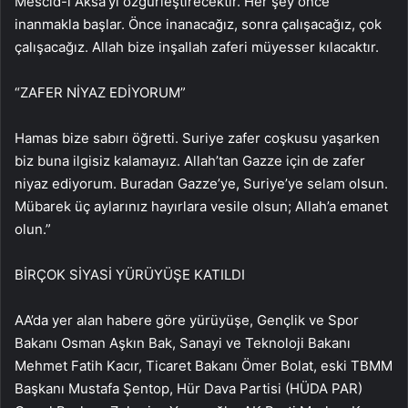
Mescid-i Aksa’yı özgürleştirecektir. Her şey önce
inanmakla başlar. Önce inanacağız, sonra çalışacağız, çok
çalışacağız. Allah bize inşallah zaferi müyesser kılacaktır.
“ZAFER NİYAZ EDİYORUM”
Hamas bize sabırı öğretti. Suriye zafer coşkusu yaşarken
biz buna ilgisiz kalamayız. Allah’tan Gazze için de zafer
niyaz ediyorum. Buradan Gazze’ye, Suriye’ye selam olsun.
Mübarek üç aylarınız hayırlara vesile olsun; Allah’a emanet
olun.”
BİRÇOK SİYASİ YÜRÜYÜŞE KATILDI
AA’da yer alan habere göre yürüyüşe, Gençlik ve Spor
Bakanı Osman Aşkın Bak, Sanayi ve Teknoloji Bakanı
Mehmet Fatih Kacır, Ticaret Bakanı Ömer Bolat, eski TBMM
Başkanı Mustafa Şentop, Hür Dava Partisi (HÜDA PAR)