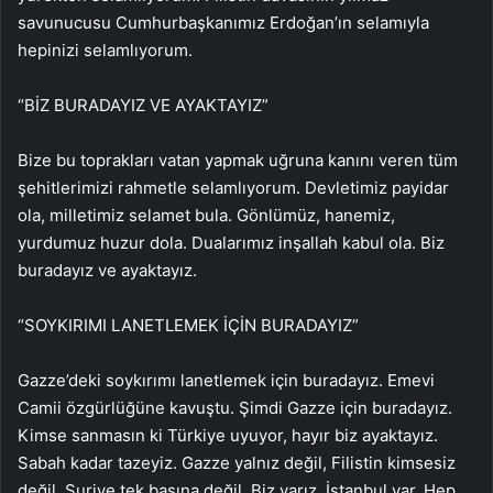
savunucusu Cumhurbaşkanımız Erdoğan’ın selamıyla
hepinizi selamlıyorum.
“BİZ BURADAYIZ VE AYAKTAYIZ”
Bize bu toprakları vatan yapmak uğruna kanını veren tüm
şehitlerimizi rahmetle selamlıyorum. Devletimiz payidar
ola, milletimiz selamet bula. Gönlümüz, hanemiz,
yurdumuz huzur dola. Dualarımız inşallah kabul ola. Biz
buradayız ve ayaktayız.
“SOYKIRIMI LANETLEMEK İÇİN BURADAYIZ”
Gazze’deki soykırımı lanetlemek için buradayız. Emevi
Camii özgürlüğüne kavuştu. Şimdi Gazze için buradayız.
Kimse sanmasın ki Türkiye uyuyor, hayır biz ayaktayız.
Sabah kadar tazeyiz. Gazze yalnız değil, Filistin kimsesiz
değil, Suriye tek başına değil. Biz varız, İstanbul var. Hep