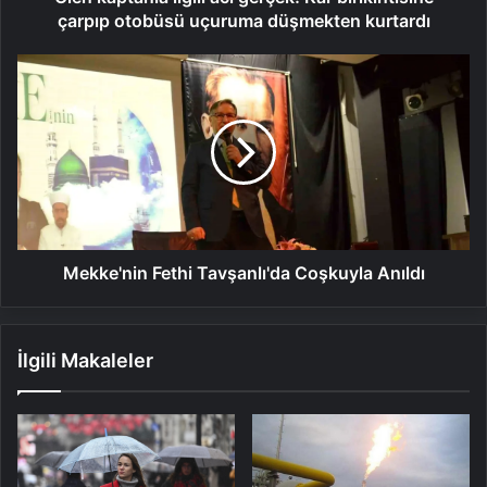
düşmekten
çarpıp otobüsü uçuruma düşmekten kurtardı
kurtardı
Mekke'nin
Fethi
Tavşanlı'da
Coşkuyla
Anıldı
Mekke'nin Fethi Tavşanlı'da Coşkuyla Anıldı
İlgili Makaleler