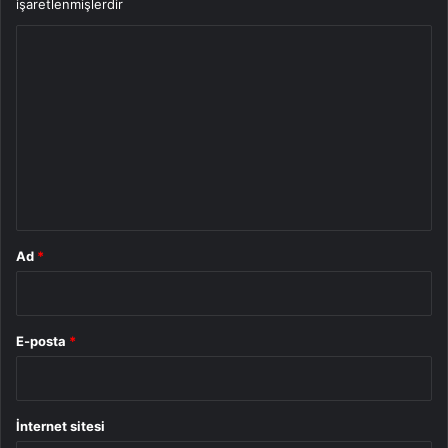
işaretlenmişlerdir
Y
o
r
u
m
*
Ad
*
E-posta
*
İnternet sitesi