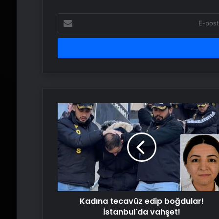
E-
posta
adresinizi
girin
Kadına
tecavüz
edip
boğdular!
İstanbul'da
vahşet!
Kadına tecavüz edip boğdular!
İstanbul'da vahşet!