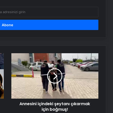
dayısı çıktı: Üzerine beton dökülmüş
Bahar Aksu cinayeti: Katillerin keşif
görüntüleri ortaya çıktı
Trafik kazasında öldü, davul zurna
ile toprağa verildi
Annesini
içindeki
şeytanı
Serjoy : Dijital Medya Ajansı, Google
Reklam Ajansı, SEO Ajansı ve Web
çıkarmak
Tasarım Ajansı
için
boğmuş!
UETDS Nedir ? Uetds.com İle Akıllı
Dijital Taşımacılık Yazılımı
Annesini içindeki şeytanı çıkarmak
için boğmuş!
Yeni Dünya Düzensizliği Çağında