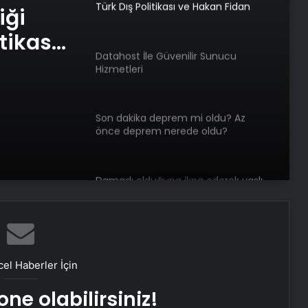
Türk Dış Politikası ve Hakan Fidan
iği
Faktörü
tikası
Datahost İle Güvenilir Sunucu
örü
Hizmetleri
Son dakika deprem mi oldu? Az
önce deprem nerede oldu?
İstanbul, Ankara, İzmir ve il il AFAD
son depremler 11 Mayıs 2025
Damadı olduğuna ikna ederek yaşlı
kadını dolandırdı: Sesini
kopyalamışlar
Bahar Aksu cinayeti: Şüphelilerin
keşif görüntüleri ortaya çıktı
el Haberler İçin
ne olabilirsiniz!
1 yıldır kayıp olan Nagihan’ın katili