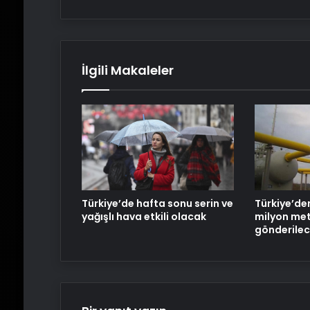
İlgili Makaleler
Türkiye’de hafta sonu serin ve
Türkiye’den
yağışlı hava etkili olacak
milyon me
gönderile