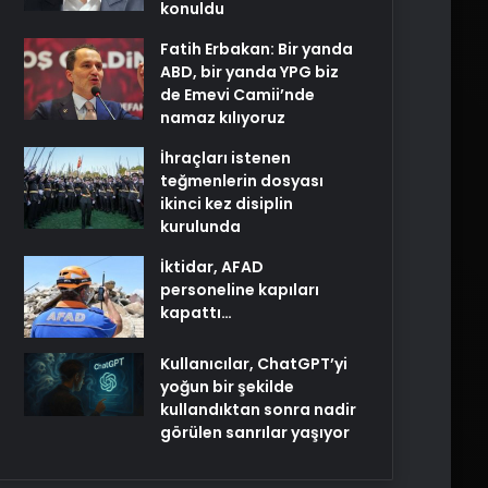
konuldu
Fatih Erbakan: Bir yanda
ABD, bir yanda YPG biz
de Emevi Camii’nde
namaz kılıyoruz
İhraçları istenen
teğmenlerin dosyası
ikinci kez disiplin
kurulunda
İktidar, AFAD
personeline kapıları
kapattı…
Kullanıcılar, ChatGPT’yi
yoğun bir şekilde
kullandıktan sonra nadir
görülen sanrılar yaşıyor