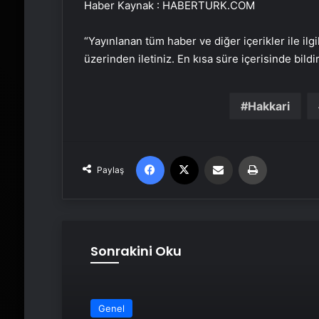
Haber Kaynak : HABERTURK.COM
“Yayınlanan tüm haber ve diğer içerikler ile ilgil
üzerinden iletiniz. En kısa süre içerisinde bildi
Hakkari
Facebook
X
Email'den paylaş
Yaz
Paylaş
Sonrakini Oku
Genel