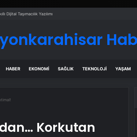
ı Dijital Taşımacılık Yazılımı
fyonkarahisar Hab
HABER
EKONOMI
SAĞLIK
TEKNOLOJI
YAŞAM
timal!
ndan… Korkutan