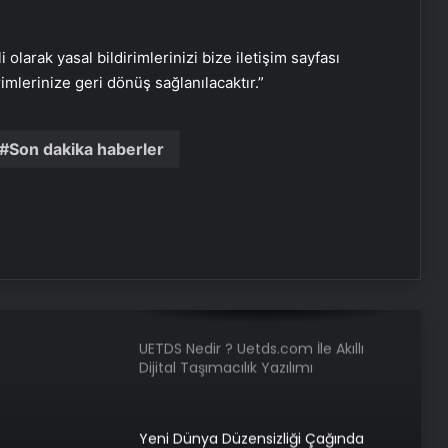
dayısı çıktı: Üzerine beton dökülmüş
i olarak yasal bildirimlerinizi bize iletişim sayfası
Bahar Aksu cinayeti: Katillerin keşif
rimlerinize geri dönüş sağlanılacaktır.”
görüntüleri ortaya çıktı
Son dakika haberler
Trafik kazasında öldü, davul zurna
ile toprağa verildi
Serjoy : Dijital Medya Ajansı, Google
Reklam Ajansı, SEO Ajansı ve Web
Tasarım Ajansı
UETDS Nedir ? Uetds.com İle Akıllı
Dijital Taşımacılık Yazılımı
Yeni Dünya Düzensizliği Çağında