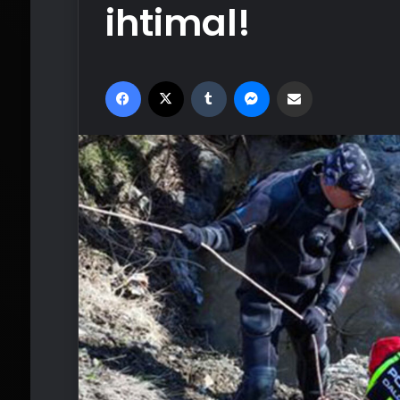
ihtimal!
Facebook
X
Tumblr
Messenger
Email'den paylaş