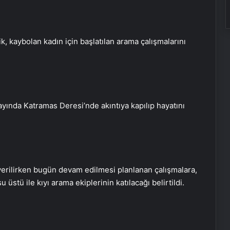
ik, kaybolan kadın için başlatılan arama çalışmalarını
 ayında Katramas Deresi’nde akıntıya kapılıp hayatını
Damadı olduğuna ikna ederek yaşlı
kadını dolandırdı: Sesini
kopyalamışlar
erilirken bugün devam edilmesi planlanan çalışmalara,
Bahar Aksu cinayeti: Şüphelilerin
üstü ile kıyı arama ekiplerinin katılacağı belirtildi.
keşif görüntüleri ortaya çıktı
1 yıldır kayıp olan Nagihan’ın katili