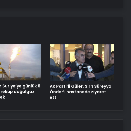
Türk Dış Politikası ve Hakan Fidan
Faktörü
Datahost İle Güvenilir Sunucu
Hizmetleri
Son dakika deprem mi oldu? Az
önce deprem nerede oldu?
İstanbul, Ankara, İzmir ve il il AFAD
son depremler 11 Mayıs 2025
 Suriye’ye günlük 6
AK Parti’li Güler, Sırrı Süreyya
treküp doğalgaz
Önder’i hastanede ziyaret
cek
etti