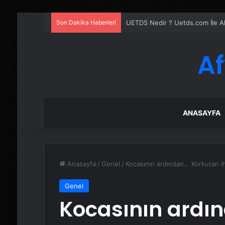
Son Dakika Haberleri
UETDS Nedir ? Uetds.com İle Akıll
A
ANASAYFA
Anasayfa
/
Genel
/
Kocasının ardından… Korkutan ih
Genel
Kocasının ardı