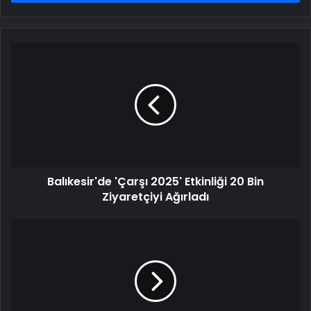
Balıkesir'de
'Çarşı
2025'
Etkinliği
20
Bin
Ziyaretçiyi
Ağırladı
Balıkesir'de 'Çarşı 2025' Etkinliği 20 Bin
Ziyaretçiyi Ağırladı
Bakan
Yerlikaya:
Bu
kabine
dönemimizde
1425