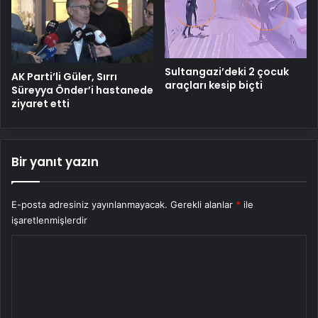
Sultangazi’deki 2 çocuk
AK Parti’li Güler, Sırrı
araçları kesip biçti
Süreyya Önder’i hastanede
ziyaret etti
Bir yanıt yazın
E-posta adresiniz yayınlanmayacak.
Gerekli alanlar
*
ile
işaretlenmişlerdir
Y
o
r
u