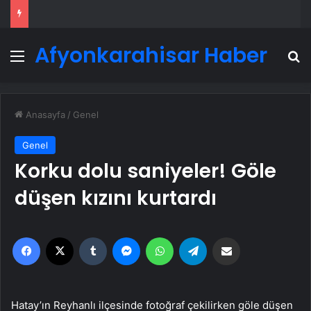
Afyonkarahisar Haber
Menü
A
Anasayfa
/
Genel
Genel
Korku dolu saniyeler! Göle
düşen kızını kurtardı
Facebook
X
Tumblr
Messenger
WhatsApp
Telegram
Email'den paylaş
Hatay’ın Reyhanlı ilçesinde fotoğraf çekilirken göle düşen