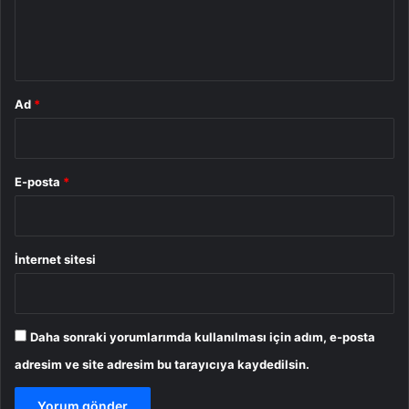
m
*
Ad
*
E-posta
*
İnternet sitesi
Daha sonraki yorumlarımda kullanılması için adım, e-posta
adresim ve site adresim bu tarayıcıya kaydedilsin.