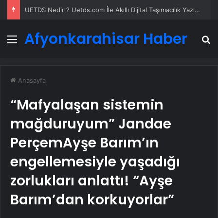
UETDS Nedir ? Uetds.com İle Akıllı Dijital Taşımacılık Yazılımı
Afyonkarahisar Haber
Menü
A
Anasayfa
“Mafyalaşan sistemin
mağduruyum” Jandae
PerçemAyşe Barım’ın
engellemesiyle yaşadığı
zorlukları anlattı! “Ayşe
Barım’dan korkuyorlar”