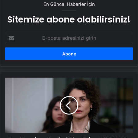
En Güncel Haberler İçin
Sitemize abone olabilirsiniz!
E-
posta
adresinizi
girin
Can
Borcu'nun
Handan'ı
Ebru
Özkan
GÜNAYDIN’a
konuştu!
"Hayatın
iniş