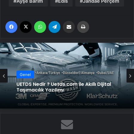
Ayşe Barım
Edis
Jandae Perçem
Facebook
X
WhatsApp
Telegram
Email'den paylaş
Yaz
Genel
Genel
Yeni Dünya Düzensizliği Çağında Türk Dış
Politikası ve Hakan Fidan Faktörü
UETDS Nedir ? Uetds.com İle Akıllı Dijital
Taşımacılık Yazılımı