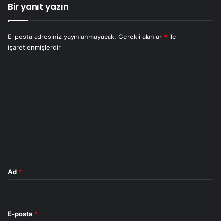
Bir yanıt yazın
E-posta adresiniz yayınlanmayacak.
Gerekli alanlar
*
ile
işaretlenmişlerdir
Y
o
r
u
m
*
Ad
*
E-posta
*