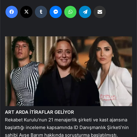
Facebook
X
Tumblr
Messenger
WhatsApp
Telegram
Email'den paylaş
ART ARDA İTİRAFLAR GELİYOR
Rekabet Kurulu’nun 21 menajerlik şirketi ve kast ajansına
başlattığı inceleme kapsamında ID Danışmanlık Şirketi’nin
sahibi Ayşe Barım hakkında soruşturma başlatılmıştı.