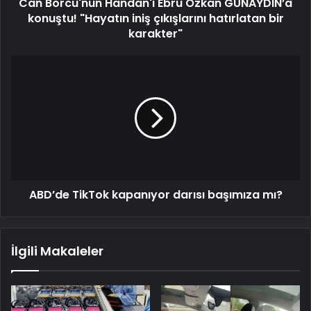
Can Borcu'nun Handan'ı Ebru Özkan GÜNAYDIN’a
çıkışlarını
hatırlatan
konuştu! "Hayatın iniş çıkışlarını hatırlatan bir
bir
karakter"
karakter"
ABD’de
TikTok
kapanıyor
darısı
başımıza
mı?
ABD’de TikTok kapanıyor darısı başımıza mı?
İlgili Makaleler