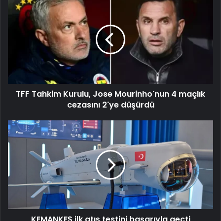
Tahkim
Kurulu,
Jose
Mourinho'nun
4
maçlık
cezasını
2'ye
TFF Tahkim Kurulu, Jose Mourinho'nun 4 maçlık
düşürdü
cezasını 2'ye düşürdü
KEMANKEŞ
ilk
atış
testini
başarıyla
geçti
KEMANKEŞ ilk atış testini başarıyla geçti