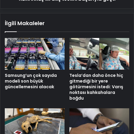
İlgili Makaleler
Samsung’un çok sayıda
Tesla’dan daha önce hiç
modeli son büyük
gitmediği bir yere
güncellemesini alacak
götürmesini istedi: Varış
noktası kahkahalara
boğdu