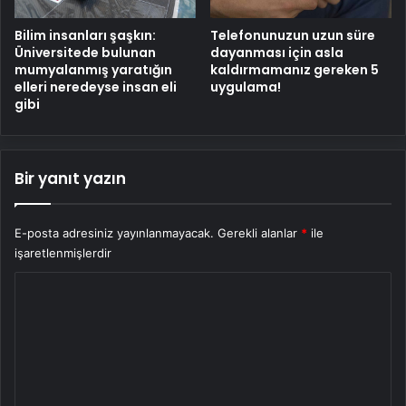
Bilim insanları şaşkın:
Telefonunuzun uzun süre
Üniversitede bulunan
dayanması için asla
mumyalanmış yaratığın
kaldırmamanız gereken 5
elleri neredeyse insan eli
uygulama!
gibi
Bir yanıt yazın
E-posta adresiniz yayınlanmayacak.
Gerekli alanlar
*
ile
işaretlenmişlerdir
Y
o
r
u
m