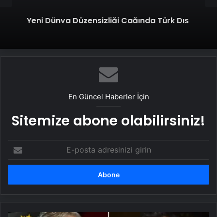
Yeni Dünya Düzensizliği Çağında Türk Dış
Politikası ve Hakan Fidan Faktörü
En Güncel Haberler İçin
Sitemize abone olabilirsiniz!
E-
posta
adresinizi
girin
TFF