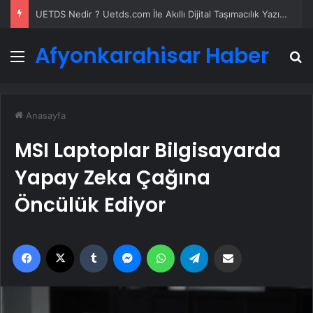
Yeni Dünya Düzensizliği Çağında Türk Dış Politikası ve Hakan Fidan Faktörü
Afyonkarahisar Haber
Menü
A
Anasayfa
MSI Laptoplar Bilgisayarda
Yapay Zeka Çağına
Öncülük Ediyor
Facebook
X
Tumblr
Messenger
WhatsApp
Telegram
Email'den paylaş