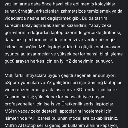
yazılımlarına daha önce hayal bile edilmemiş kolaylıklar
sunar, örneğin, arkaplanları zahmetsizce temizlemek ya da
videolarda nesneleri değiştirmek gibi. Bu da tasrım
sürecini kolaylaştırarak zaman kazandırır. Yapay zeka
görevlerinin doğrudan laptop üzerinde gerçekleştirilmesi,
daha hızlı performans elde etmenizi ve verilerinizin gizli
kalmasını sağlar. MSI laptoplardaki bu güçlü kombinasyon
oyuncular, tasarımcılar ve yüksek performanslı bilgi işleme
gücü arayan herkes için en iyi YZ deneyimini sunuyor.
MSI, farklı ihtiyaçlara uygun çeşitli seçenekler sunuyor:
eSpor oyuncuları ve YZ geliştiricileri için Gaming laptoplar,
video düzenleme, grafik tasarım ve 3D render için İçerik
Tasarım serisi; yüksek performansa ihtiyaç duyan
profesyoneller için ise İş ve Üretkenlik serisi laptoplar.
MSI’ın yapay zeka destekli laptoplarını incelemek için
isimlerinde “AI” ibaresi bulunan modellere bakabilirsiniz.
MSI’ın AI laptop serisi geniş bir kullanım alanını kapsıyor,