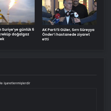
 Suriye’ye günlük 6
AK Parti’li Güler, Sırrı Süreyya
treküp doğalgaz
Önder’i hastanede ziyaret
cek
etti
le işaretlenmişlerdir