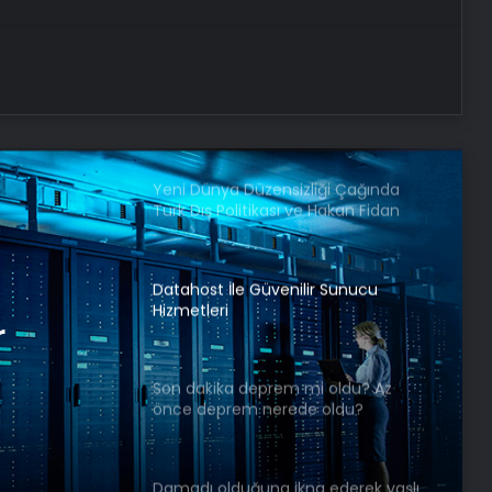
Reklam Ajansı, SEO Ajansı ve Web
Tasarım Ajansı
UETDS Nedir ? Uetds.com İle Akıllı
Dijital Taşımacılık Yazılımı
Yeni Dünya Düzensizliği Çağında
Türk Dış Politikası ve Hakan Fidan
Faktörü
Datahost İle Güvenilir Sunucu
Hizmetleri
r
Son dakika deprem mi oldu? Az
önce deprem nerede oldu?
İstanbul, Ankara, İzmir ve il il AFAD
son depremler 11 Mayıs 2025
Damadı olduğuna ikna ederek yaşlı