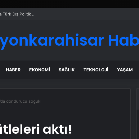
 Türk Dış Politikası ve Hakan Fidan Faktörü
fyonkarahisar Hab
HABER
EKONOMI
SAĞLIK
TEKNOLOJI
YAŞAM
rı’da dondurucu soğuk!
leleri aktı!