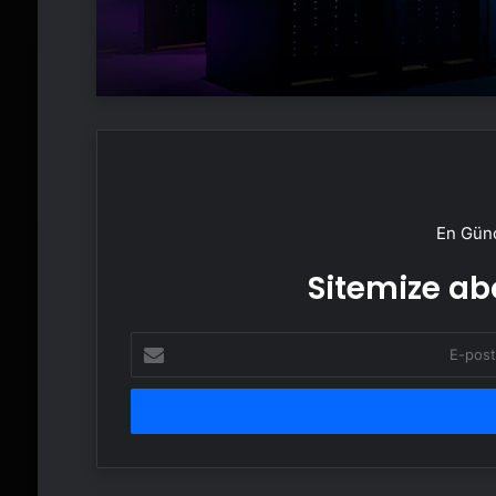
En Günc
Sitemize abo
E-
posta
adresinizi
girin