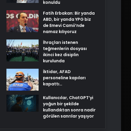
konuldu
Fatih Erbakan: Bir yanda
ABD, bir yanda YPG biz
de Emevi Camii’nde
namaz kılıyoruz
İhraçları istenen
teğmenlerin dosyası
ikinci kez disiplin
kurulunda
İktidar, AFAD
personeline kapıları
kapattı…
Kullanıcılar, ChatGPT’yi
yoğun bir şekilde
kullandıktan sonra nadir
görülen sanrılar yaşıyor