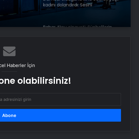
kadını dolandırdı: Sesini
kopyalamışlar
Bahar Aksu cinayeti: Şüphelilerin
keşif görüntüleri ortaya çıktı
1 yıldır kayıp olan Nagihan’ın katili
dayısı çıktı: Üzerine beton dökülmüş
el Haberler İçin
ne olabilirsiniz!
Bahar Aksu cinayeti: Katillerin keşif
görüntüleri ortaya çıktı
Trafik kazasında öldü, davul zurna
ile toprağa verildi
Serjoy : Dijital Medya Ajansı, Google