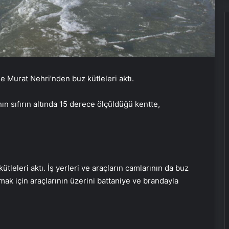
e Murat Nehri’nden buz kütleleri aktı.
ın sıfırın altında 15 derece ölçüldüğü kentte,
leleri aktı. İş yerleri ve araçların camlarının da buz
ak için araçlarının üzerini battaniye ve brandayla
Damadı olduğuna ikna ederek yaşlı