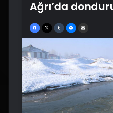
Ağrı’da dondur
Facebook
X
Tumblr
Messenger
Email'den paylaş