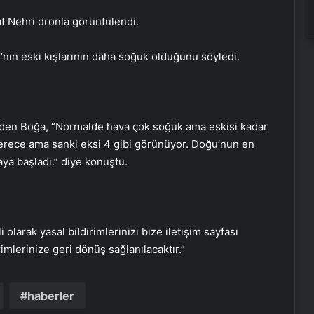
kadını dolandırdı: Sesini
kopyalamışlar
at Nehri dronla görüntülendi.
Bahar Aksu cinayeti: Şüphelilerin
nın eski kışlarının daha soğuk olduğunu söyledi.
keşif görüntüleri ortaya çıktı
1 yıldır kayıp olan Nagihan’ın katili
e eden Boğa, “Normalde hava çok soğuk ama eskisi kadar
dayısı çıktı: Üzerine beton dökülmüş
 derece ama sanki eksi 4 gibi görünüyor. Doğu’nun en
ya başladı.” diye konuştu.
Bahar Aksu cinayeti: Katillerin keşif
görüntüleri ortaya çıktı
i olarak yasal bildirimlerinizi bize iletişim sayfası
Trafik kazasında öldü, davul zurna
rimlerinize geri dönüş sağlanılacaktır.”
ile toprağa verildi
haberler
Serjoy : Dijital Medya Ajansı, Google