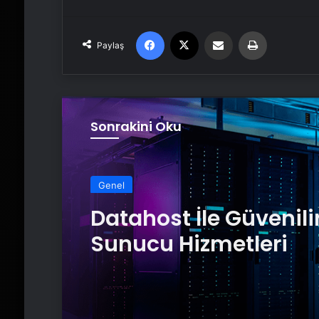
Facebook
X
Email'den paylaş
Yaz
Paylaş
Sonrakini Oku
Genel
Datahost İle Güvenili
Sunucu Hizmetleri