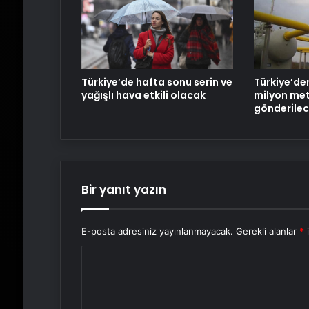
Türkiye’de hafta sonu serin ve
Türkiye’den
yağışlı hava etkili olacak
milyon me
gönderile
Bir yanıt yazın
E-posta adresiniz yayınlanmayacak.
Gerekli alanlar
*
i
Y
o
r