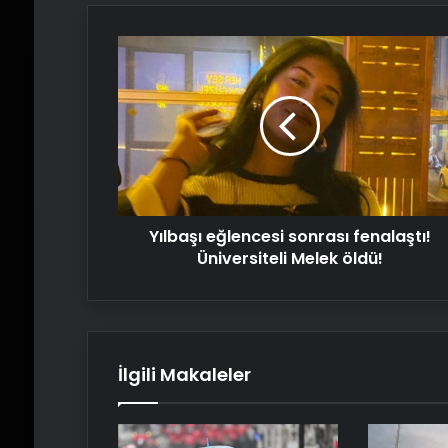
Yılbaşı
eğlencesi
sonrası
fenalaştı!
Üniversiteli
Melek
öldü!
Yılbaşı eğlencesi sonrası fenalaştı!
Üniversiteli Melek öldü!
İlgili Makaleler