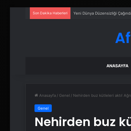
Son Dakika Haberleri
Yeni Dünya Düzensizliği Çağında
A
ANASAYFA
Anasayfa
/
Genel
/
Nehirden buz kütleleri aktı! Ağ
Genel
Nehirden buz küt