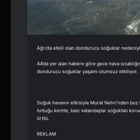
Ağrı’da etkili olan dondurucu soğuklar nedeniyl
AA’da yer alan habere göre gece hava sıcaklığın
dondurucu soğuklar yaşamı olumsuz etkiliyor.
Soğuk havanın etkisiyle Murat Nehri’nden buz küt
tuttuğu kentte, bazı vatandaşlar soğuktan korum
örttü.
REKLAM