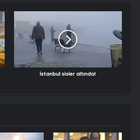
Reklam Ajansı, SEO Ajansı ve Web
Tasarım Ajansı
İstanbul
sisler
altında!
UETDS Nedir ? Uetds.com İle Akıllı
Dijital Taşımacılık Yazılımı
Yeni Dünya Düzensizliği Çağında
Türk Dış Politikası ve Hakan Fidan
Faktörü
İstanbul sisler altında!
Datahost İle Güvenilir Sunucu
Hizmetleri
Son dakika deprem mi oldu? Az
önce deprem nerede oldu?
İstanbul, Ankara, İzmir ve il il AFAD
son depremler 11 Mayıs 2025