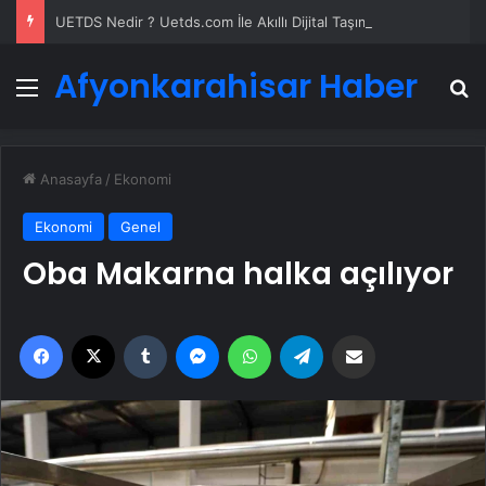
UETDS Nedir ? Uetds.com İle Akıllı Dijital Taşımacılık Yazılımı
Afyonkarahisar Haber
Menü
A
Anasayfa
/
Ekonomi
Ekonomi
Genel
Oba Makarna halka açılıyor
Facebook
X
Tumblr
Messenger
WhatsApp
Telegram
Email'den paylaş