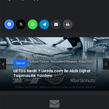
Facebook
X
WhatsApp
Telegram
Email'den paylaş
Yaz
Genel
UETDS Nedir ? Uetds.com İle Akıllı Dijital
Taşımacılık Yazılımı