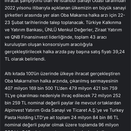
ihracat şampiyonu olan ve İstanbul Sanayi Odası tarafından
2022 yılsonu itibarıyla açıklanan ülkemizin en büyük sanayi
şirketleri arasında yer alan Oba Makarna halka arzı için 22-
23 Şubat tarihlerinde talep toplanacak. Türkiye Kalkınma
ve Yatırım Bankası, ÜNLÜ Menkul Değerler, Ziraat Yatırım
ve QNB Finansinvest liderliğinde, toplam 43 aracı
kuruluştan oluşan konsorsiyum aracılığıyla
gerçekleştirilecek halka arzda pay başına satış fiyatı 39,24
TL olarak belirlendi.
Altı kıtada 100’ün üzerinde ülkeye ihracat gerçekleştiren
Oba Makarna’nın halka arzında, çıkarılmış sermayesinin
407 milyon 169 bin 500 TL’den 479 milyon 421 bin 759
TL’ye çıkarılması nedeniyle ihraç edilecek 72 milyon 252
bin 259 TL nominal değerli paylar ile mevcut ortaklardan
Alpinvest Yatırım Gıda Sanayi ve Ticaret A.Ş.’ye ve Turkey
Pasta Holding LTD’ye ait toplam 24 milyon 84 bin 86 TL
nominal değerli paylar olmak üzere toplamda 96 milyon