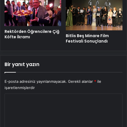
Rektörden Öğrencilere Çiğ
Bitlis Beş Minare Film
Köfte İkramı
Festivali Sonuçlandı
Bir yanıt yazın
E-posta adresiniz yayınlanmayacak.
Gerekli alanlar
*
ile
işaretlenmişlerdir
Y
o
r
u