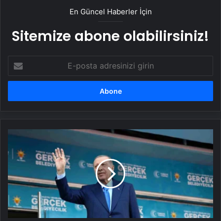
En Güncel Haberler İçin
Sitemize abone olabilirsiniz!
E-
posta
adresinizi
girin
Cumhurbaşkanı
Erdoğan:
Türkiye
Savunma
Sanayi
Alanında
Destan
Yazıyor