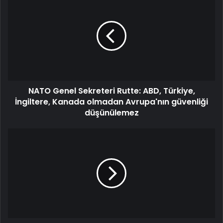
Genel
Sekreteri
Rutte:
ABD,
Türkiye,
İngiltere,
Kanada
olmadan
NATO Genel Sekreteri Rutte: ABD, Türkiye,
Avrupa'nın
güvenliği
İngiltere, Kanada olmadan Avrupa'nın güvenliği
düşünülemez
düşünülemez
Özel:
Mütevazi
mezarlarda
yatacak
insanlarız