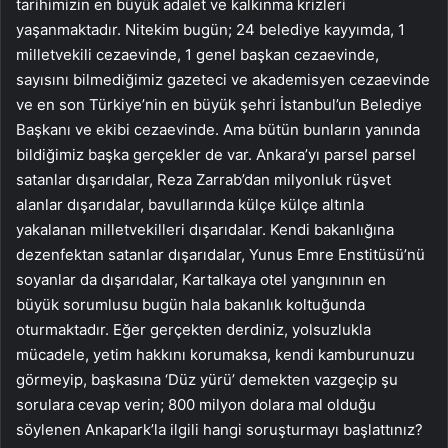
tarihimizin en büyük adalet ve kalkınma krizleri
yaşanmaktadır. Nitekim bugün; 24 belediye kayyımda, 1
milletvekili cezaevinde, 1 genel başkan cezaevinde,
sayısını bilmediğimiz gazeteci ve akademisyen cezaevinde
ve en son Türkiye’nin en büyük şehri İstanbul’un Belediye
Başkanı ve ekibi cezaevinde. Ama bütün bunların yanında
bildiğimiz başka gerçekler de var. Ankara’yı parsel parsel
satanlar dışarıdalar, Reza Zarrab’dan milyonluk rüşvet
alanlar dışarıdalar, bavullarında külçe külçe altınla
yakalanan milletvekilleri dışarıdalar. Kendi bakanlığına
dezenfektan satanlar dışarıdalar, Yunus Emre Enstitüsü’nü
soyanlar da dışarıdalar, Kartalkaya otel yangınının en
büyük sorumlusu bugün hala bakanlık koltuğunda
oturmaktadır. Eğer gerçekten derdiniz, yolsuzlukla
mücadele, yetim hakkını korumaksa, kendi kamburunuzu
görmeyip, başkasına ‘Düz yürü’ demekten vazgeçip şu
sorulara cevap verin; 800 milyon dolara mal olduğu
söylenen Ankapark’la ilgili hangi soruşturmayı başlattınız?