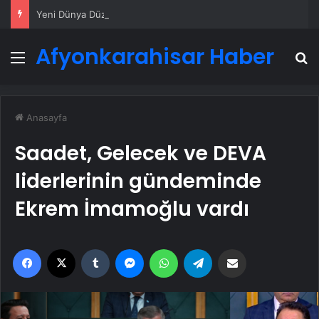
Yeni Dünya Düzensizliği Çağında Türk Dış Politikası ve Hakan Fidan Faktörü
Afyonkarahisar Haber
Menü
A
Anasayfa
Saadet, Gelecek ve DEVA
liderlerinin gündeminde
Ekrem İmamoğlu vardı
Facebook
X
Tumblr
Messenger
WhatsApp
Telegram
Email'den paylaş