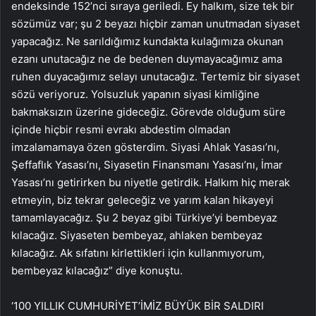
endeksinde 152’nci sıraya geriledi. Ey halkım, size tek bir
sözümüz var; şu 2 beyazı hiçbir zaman unutmadan siyaset
yapacağız. Ne sarıldığımız kundakta kulağımıza okunan
ezanı unutacağız ne de bedenen duymayacağımız ama
ruhen duyacağımız selayı unutacağız. Tertemiz bir siyaset
sözü veriyoruz. Yolsuzluk yapanın siyasi kimliğine
bakmaksızın üzerine gideceğiz. Görevde olduğum süre
içinde hiçbir resmi evrakı abdestim olmadan
imzalamamaya özen gösterdim. Siyasi Ahlak Yasası’nı,
Şeffaflık Yasası’nı, Siyasetin Finansmanı Yasası’nı, İmar
Yasası’nı getirirken bu niyetle getirdik. Halkım hiç merak
etmeyin, biz tekrar geleceğiz ve yarım kalan hikayeyi
tamamlayacağız. Şu 2 beyaz gibi Türkiye’yi bembeyaz
kılacağız. Siyaseten bembeyaz, ahlaken bembeyaz
kılacağız. Ak sıfatını kirlettikleri için kullanmıyorum,
bembeyaz kılacağız” diye konuştu.
‘100 YILLIK CUMHURİYET’İMİZ BÜYÜK BİR SALDIRI