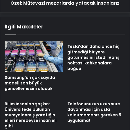
Özel: Mütevazi mezarlarda yatacak insanlarız
İlgili Makaleler
Tesla’dan daha önce hiç
gitmediği bir yere
götürmesini istedi: Varış
noktası kahkahalara
boğdu
Samsung’un çok sayıda
modeli son büyük
güncellemesini alacak
Bilim insanları şaşkın:
Telefonunuzun uzun süre
Üniversitede bulunan
dayanması için asla
mumyalanmış yaratığın
kaldırmamanız gereken 5
elleri neredeyse insan eli
uygulama!
gibi