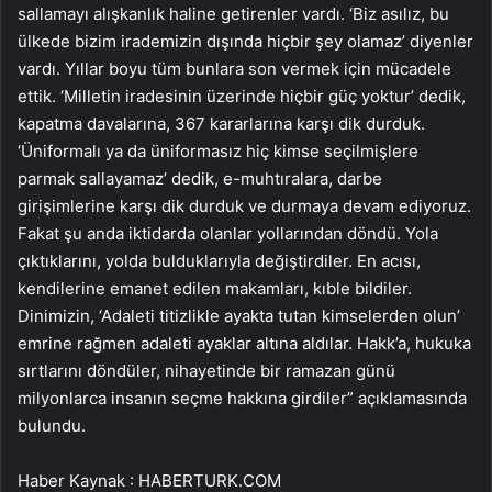
sallamayı alışkanlık haline getirenler vardı. ‘Biz asılız, bu
ülkede bizim irademizin dışında hiçbir şey olamaz’ diyenler
vardı. Yıllar boyu tüm bunlara son vermek için mücadele
ettik. ‘Milletin iradesinin üzerinde hiçbir güç yoktur’ dedik,
kapatma davalarına, 367 kararlarına karşı dik durduk.
‘Üniformalı ya da üniformasız hiç kimse seçilmişlere
parmak sallayamaz’ dedik, e-muhtıralara, darbe
girişimlerine karşı dik durduk ve durmaya devam ediyoruz.
Fakat şu anda iktidarda olanlar yollarından döndü. Yola
çıktıklarını, yolda bulduklarıyla değiştirdiler. En acısı,
kendilerine emanet edilen makamları, kıble bildiler.
Dinimizin, ‘Adaleti titizlikle ayakta tutan kimselerden olun’
emrine rağmen adaleti ayaklar altına aldılar. Hakk’a, hukuka
sırtlarını döndüler, nihayetinde bir ramazan günü
milyonlarca insanın seçme hakkına girdiler” açıklamasında
bulundu.
Haber Kaynak : HABERTURK.COM