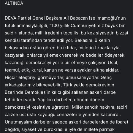
ALTINDA’
DEVA Partisi Genel Başkanı Ali Babacan ise İmamoğlu’nun
tutuklanmasıyla ilgili, “100 yıllık Cumhuriyetimiz büyük bir
saldırı altında, milli iradenin tecellisi bu kez siyasetin bizzat
kendisi tarafından tehdit ediliyor. Bekasını, ülkenin
bekasından üstün gören bu iktidar, milletin tırnaklarıyla
kazıyarak, onlarca yıl emek vererek ve bedeller ödeyerek
kazandığı demokrasiyi yerle bir etmeye çalışıyor. Usul,
teamül, etik, kural, kanun ne varsa ayaklar altına aldılar.
Hiçbir eleştiriyi görmüyorlar, umursamıyorlar. Genç
arkadaşlarımız bilmeyebilir, Türkiye’de demokrasinin
üzerinde Demokles’in kılıcı gibi sallanan askeri darbe
tehditleri vardı. Yapılan darbeler, dönem dönem
demokrasiyi kesintiye uğratırdı. Millet sandık hakkını, tabiri
caizse üst üste koyduğu cenazelerle yeniden kazanırdı.
Unutmayalım darbeler sadece askeri darbelerden de ibaret
değildi, siyaset ve bürokrasi eliyle de millete parmak