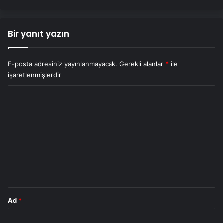
Bir yanıt yazın
E-posta adresiniz yayınlanmayacak.
Gerekli alanlar
*
ile
işaretlenmişlerdir
Y
o
r
u
m
*
Ad
*