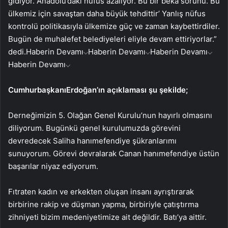
gidiyor. Anadolu’daki nüfus azalıyor. Bu bir beka sorunu. Bu
ülkemiz için savaştan daha büyük tehdittir’ Yanlış nüfus
kontrolü politikasıyla ülkemize güç ve zaman kaybettirdiler.
Bugün de muhalefet belediyeleri eliyle devam ettiriyorlar.”
dedi.
Haberin Devamı
Haberin Devamı
Haberin Devamı
Haberin Devamı
CumhurbaşkanıErdoğan’ın açıklaması şu şekilde;
Derneğimizin 5. Olağan Genel Kurulu’nun hayırlı olmasını
diliyorum. Bugünkü genel kurulumuzda görevini
devredecek Saliha hanımefendiye şükranlarımı
sunuyorum. Görevi devralarak Canan hanımefendiye üstün
başarılar niyaz ediyorum.
Fıtraten kadın ve erkekten oluşan insanı ayrıştırarak
birbirine rakip ve düşman yapma, birbiriyle çatıştırma
zihniyeti bizim medeniyetimize ait değildir. Batı’ya aittir.