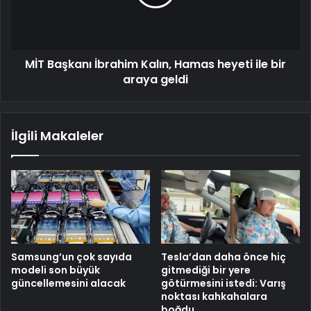
heyeti
ile
bir
araya
MİT Başkanı İbrahim Kalın, Hamas heyeti ile bir
geldi
araya geldi
İlgili Makaleler
Samsung’un çok sayıda
Tesla’dan daha önce hiç
modeli son büyük
gitmediği bir yere
güncellemesini alacak
götürmesini istedi: Varış
noktası kahkahalara
boğdu