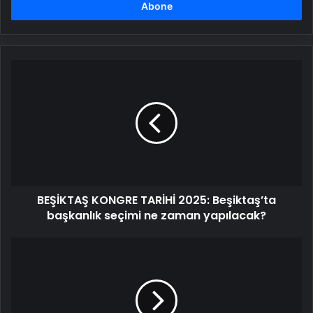
girin
BEŞİKTAŞ
KONGRE
TARİHİ
2025:
Beşiktaş’ta
başkanlık
seçimi
ne
zaman
BEŞİKTAŞ KONGRE TARİHİ 2025: Beşiktaş’ta
yapılacak?
başkanlık seçimi ne zaman yapılacak?
MİT
Başkanı
İbrahim
Kalın,
Hamas