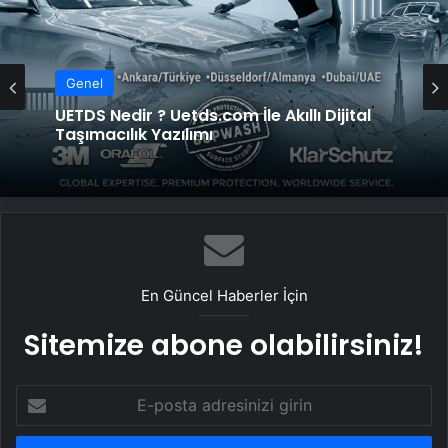
Genel
Genel
UETDS Nedir ? Uetds.com İle Akıllı Dijital
Taşımacılık Yazılımı
Yeni Dünya Düzensizliği Çağında Türk Dış
Politikası ve Hakan Fidan Faktörü
En Güncel Haberler İçin
Sitemize abone olabilirsiniz!
E-
posta
adresinizi