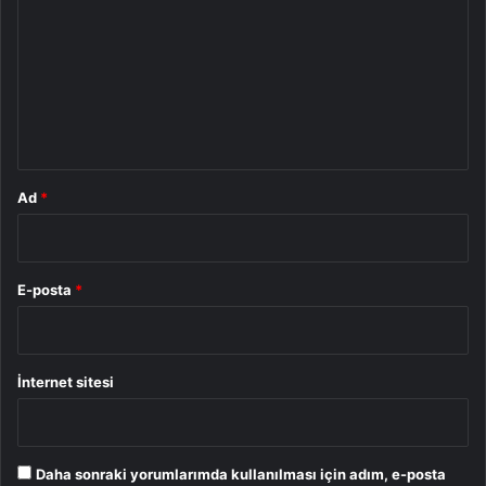
r
u
m
*
Ad
*
E-posta
*
İnternet sitesi
Daha sonraki yorumlarımda kullanılması için adım, e-posta