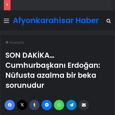
Afyonkarahisar Haber
Menü
A
Anasayfa
SON DAKİKA…
Cumhurbaşkanı Erdoğan:
Nüfusta azalma bir beka
sorunudur
Facebook
X
Tumblr
Messenger
WhatsApp
Telegram
Email'den paylaş