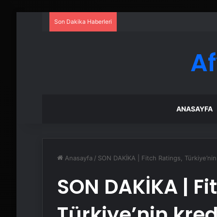
Son Dakika Haberleri
A
ANASAYFA
Anasayfa
/
SON DAKİKA | Fitch Ratings, Türkiye’nin
SON DAKİKA | Fi
Türkiye’nin kre