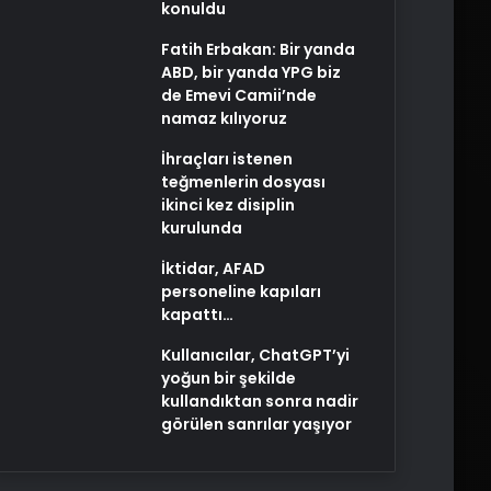
konuldu
Fatih Erbakan: Bir yanda
ABD, bir yanda YPG biz
de Emevi Camii’nde
namaz kılıyoruz
İhraçları istenen
teğmenlerin dosyası
ikinci kez disiplin
kurulunda
İktidar, AFAD
personeline kapıları
kapattı…
Kullanıcılar, ChatGPT’yi
yoğun bir şekilde
kullandıktan sonra nadir
görülen sanrılar yaşıyor