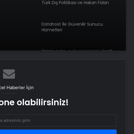
Türk Dış Politikası ve Hakan Fidan
Faktörü
Datahost İle Güvenilir Sunucu
Hizmetleri
Yapay zeka, araba tamircisi olarak
işe başladı
Japon devi zorda kaldı: Dev proje
artık konuşulmayacak
el Haberler İçin
ne olabilirsiniz!
Yapay zeka, lotoda asla
seçmemeniz sayıları sıraladı!
iPhone kullanıcılarına acil