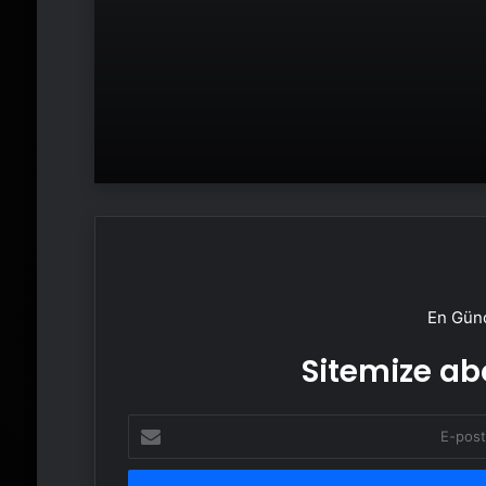
Yazılımı
En Günc
Sitemize abo
E-
posta
adresinizi