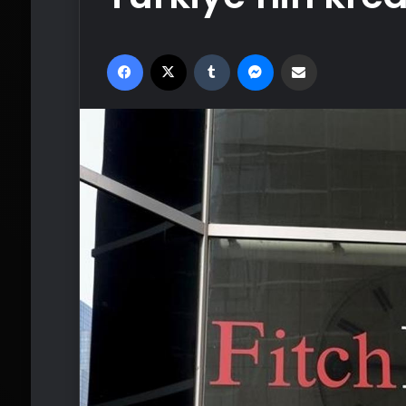
Facebook
X
Tumblr
Messenger
Email'den paylaş