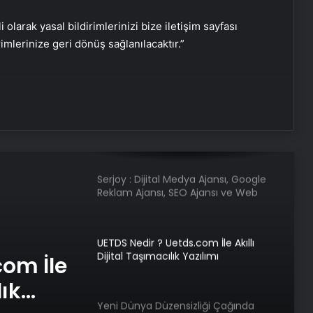
güncelleme uyarısı
i olarak yasal bildirimlerinizi bize iletişim sayfası
rimlerinize geri dönüş sağlanılacaktır.”
Kullanıcılar, ChatGPT’yi yoğun bir
şekilde kullandıktan sonra nadir
görülen sanrılar yaşıyor
Yollar ve yerleşim yerleri kızıl
geyikler arasında akraba evliliğine
neden oluyor
Serjoy : Dijital Medya Ajansı, Google
Reklam Ajansı, SEO Ajansı ve Web
Tasarım Ajansı
UETDS Nedir ? Uetds.com İle Akıllı
Dijital Taşımacılık Yazılımı
com İle
lık
Yeni Dünya Düzensizliği Çağında