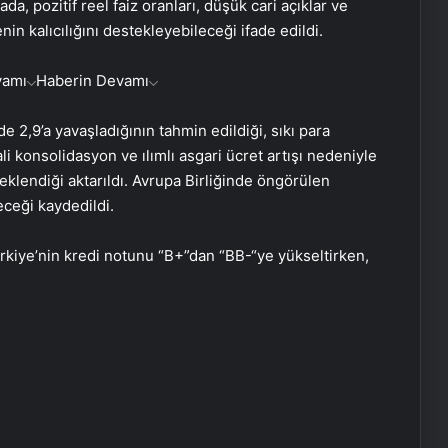
da, pozitif reel faiz oranları, düşük cari açıklar ve
in kalıcılığını destekleyebileceği ifade edildi.
vamı
Haberin Devamı
,9’a yavaşladığının tahmin edildiği, sıkı para
i konsolidasyon ve ılımlı asgari ücret artışı nedeniyle
klendiği aktarıldı. Avrupa Birliğinde öngörülen
ceği kaydedildi.
Japon devi zorda kaldı: Dev proje
ürkiye’nin kredi notunu “B+”dan “BB-“ye yükseltirken,
artık konuşulmayacak
Yapay zeka, lotoda asla
seçmemeniz sayıları sıraladı!
iPhone kullanıcılarına acil