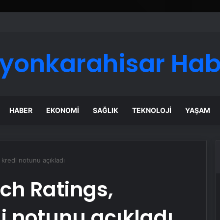
fyonkarahisar Hab
HABER
EKONOMI
SAĞLIK
TEKNOLOJI
YAŞAM
 kredi notunu açıkladı
tch Ratings,
di notunu açıkladı