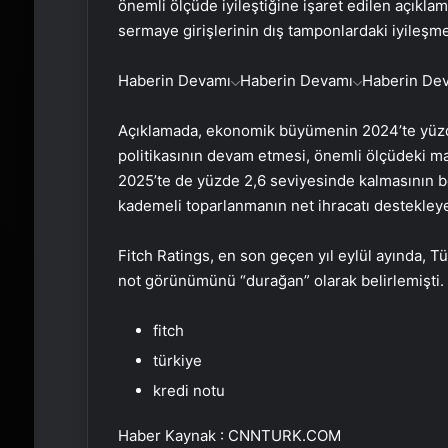
önemli ölçüde iyileştiğine işaret edilen açıklama
sermaye girişlerinin dış tamponlardaki iyileşmen
Haberin Devamı
Haberin Devamı
Haberin De
Açıklamada, ekonomik büyümenin 2024’te yüzde 2
politikasının devam etmesi, önemli ölçüdeki mal
2025’te de yüzde 2,6 seviyesinde kalmasının be
kademeli toparlanmanın net ihracatı destekleye
Fitch Ratings, en son geçen yıl eylül ayında, T
not görünümünü “durağan” olarak belirlemişti.
fitch
türkiye
kredi notu
Haber Kaynak : CNNTURK.COM