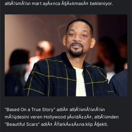
albÃ¼mÃ¼n mart ayÄ±nca Ã§Ä±kmasÄ± bekleniyor.
“Based On a True Story” adlÄ± albÃ¼mÃ¼nÃ¼n
mÃ¼jdesini veren Hollywood yÄ±ldÄ±zÄ±, albÃ¼mden
“Beautiful Scars” adlÄ± ÅŸarkÄ±sÄ±na klip Ã§ekti.