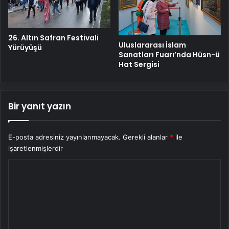
26. Altın Safran Festivali
Uluslararası İslam
Yürüyüşü
Sanatları Fuarı’nda Hüsn-ü
Hat Sergisi
Bir yanıt yazın
E-posta adresiniz yayınlanmayacak.
Gerekli alanlar
*
ile
işaretlenmişlerdir
Y
o
r
u
m