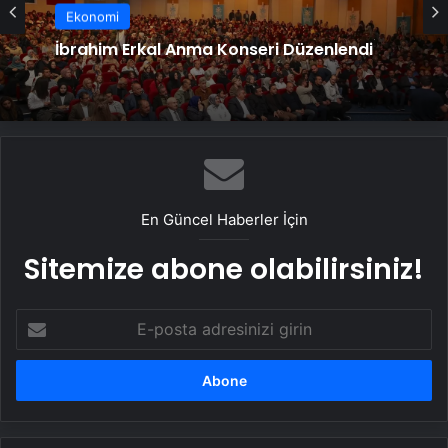
Ekonomi
İbrahim Erkal Anma Konseri Düzenlendi
En Güncel Haberler İçin
Sitemize abone olabilirsiniz!
E-
posta
adresinizi
girin