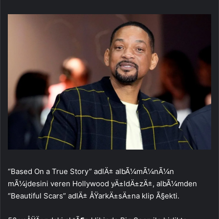
“Based On a True Story” adlÄ± albÃ¼mÃ¼nÃ¼n
mÃ¼jdesini veren Hollywood yÄ±ldÄ±zÄ±, albÃ¼mden
“Beautiful Scars” adlÄ± ÅŸarkÄ±sÄ±na klip Ã§ekti.