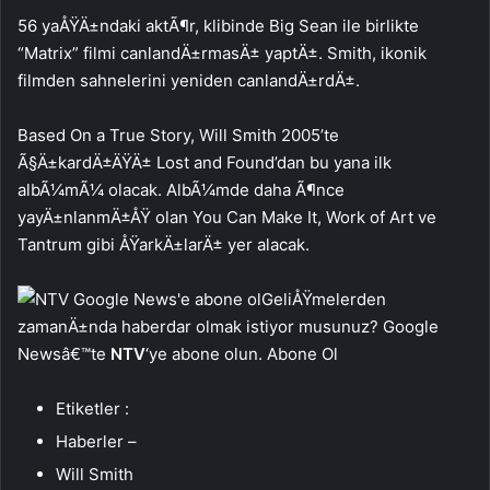
56 yaÅŸÄ±ndaki aktÃ¶r, klibinde Big Sean ile birlikte
“Matrix” filmi canlandÄ±rmasÄ± yaptÄ±. Smith, ikonik
filmden sahnelerini yeniden canlandÄ±rdÄ±.
Based On a True Story, Will Smith 2005’te
Ã§Ä±kardÄ±ÄŸÄ± Lost and Found’dan bu yana ilk
albÃ¼mÃ¼ olacak. AlbÃ¼mde daha Ã¶nce
yayÄ±nlanmÄ±ÅŸ olan You Can Make It, Work of Art ve
Tantrum gibi ÅŸarkÄ±larÄ± yer alacak.
GeliÅŸmelerden
zamanÄ±nda haberdar olmak istiyor musunuz? Google
Newsâ€™te
NTV
‘ye abone olun. Abone Ol
Etiketler :
Haberler –
Will Smith