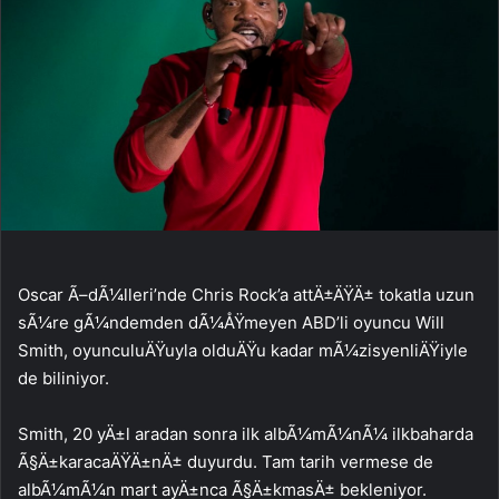
Oscar Ã–dÃ¼lleri’nde Chris Rock’a attÄ±ÄŸÄ± tokatla uzun
sÃ¼re gÃ¼ndemden dÃ¼ÅŸmeyen ABD’li oyuncu Will
Smith, oyunculuÄŸuyla olduÄŸu kadar mÃ¼zisyenliÄŸiyle
de biliniyor.
Smith, 20 yÄ±l aradan sonra ilk albÃ¼mÃ¼nÃ¼ ilkbaharda
Ã§Ä±karacaÄŸÄ±nÄ± duyurdu. Tam tarih vermese de
albÃ¼mÃ¼n mart ayÄ±nca Ã§Ä±kmasÄ± bekleniyor.