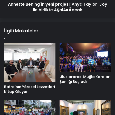
Annette Bening'in yeni projesi: Anya Taylor-Joy
Ã§alÄ±Åacak
ile birlikte Ã§alÄ±Åacak
İlgili Makaleler
Uluslararası Muğla Korolar
Şenliği Başladı
Bafra’nın Yöresel Lezzetleri
Kitap Oluyor