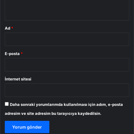
*
Ad
*
E-posta
*
İnternet sitesi
Daha sonraki yorumlarımda kullanılması için adım, e-posta
adresim ve site adresim bu tarayıcıya kaydedilsin.