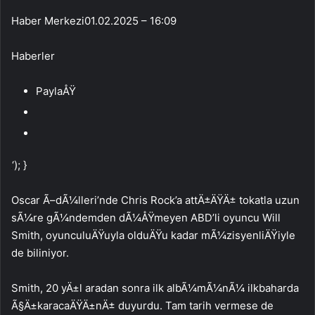
Haber Merkezi
01.02.2025 – 16:09
Haberler
PaylaÅŸ
‘); }
Oscar Ã–dÃ¼lleri’nde Chris Rock’a attÄ±ÄŸÄ± tokatla uzun
sÃ¼re gÃ¼ndemden dÃ¼ÅŸmeyen ABD’li oyuncu Will
Smith, oyunculuÄŸuyla olduÄŸu kadar mÃ¼zisyenliÄŸiyle
de biliniyor.
Smith, 20 yÄ±l aradan sonra ilk albÃ¼mÃ¼nÃ¼ ilkbaharda
Ã§Ä±karacaÄŸÄ±nÄ± duyurdu. Tam tarih vermese de