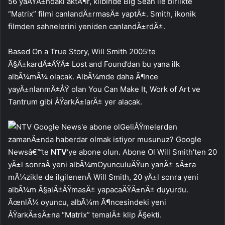
56 yaÅŸÄ±ndaki aktÃ¶r, klibinde Big Sean ile birlikte
“Matrix” filmi canlandÄ±rmasÄ± yaptÄ±. Smith, ikonik
filmden sahnelerini yeniden canlandÄ±rdÄ±.
Based On a True Story, Will Smith 2005’te
Ã§Ä±kardÄ±ÄŸÄ± Lost and Found’dan bu yana ilk
albÃ¼mÃ¼ olacak. AlbÃ¼mde daha Ã¶nce
yayÄ±nlanmÄ±ÅŸ olan You Can Make It, Work of Art ve
Tantrum gibi ÅŸarkÄ±larÄ± yer alacak.
GeliÅŸmelerden
zamanÄ±nda haberdar olmak istiyor musunuz? Google
Newsâ€™te
NTV
‘ye abone olun. Abone Ol Will Smith’ten 20
yÄ±l sonraÂ yeni albÃ¼mOyunculuÄŸun yanÄ± sÄ±ra
mÃ¼zikle de ilgilenenÂ Will Smith, 20 yÄ±l sonra yeni
albÃ¼m Ã§alÄ±ÅŸmasÄ± yapacaÄŸÄ±nÄ± duyurdu.
ÃœnlÃ¼ oyuncu, albÃ¼m Ã¶ncesindeki yeni
ÅŸarkÄ±sÄ±na “Matrix” temalÄ± klip Ã§ekti.