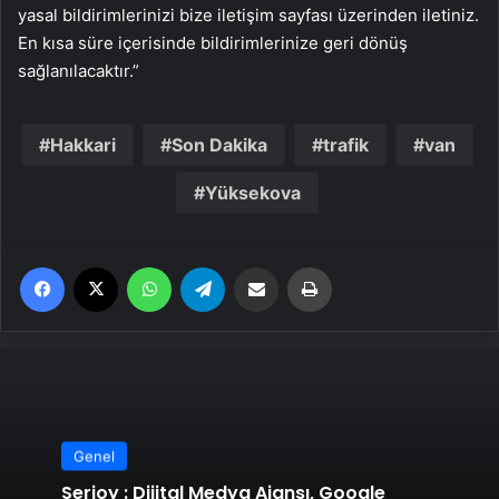
yasal bildirimlerinizi bize iletişim sayfası üzerinden iletiniz.
En kısa süre içerisinde bildirimlerinize geri dönüş
sağlanılacaktır.”
Hakkari
Son Dakika
trafik
van
Yüksekova
Facebook
X
WhatsApp
Telegram
Email'den paylaş
Yaz
Genel
Serjoy : Dijital Medya Ajansı, Google