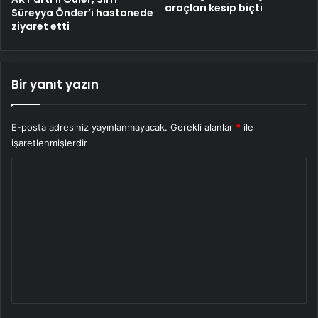
araçları kesip biçti
Süreyya Önder’i hastanede
ziyaret etti
Bir yanıt yazın
E-posta adresiniz yayınlanmayacak.
Gerekli alanlar
*
ile
işaretlenmişlerdir
Y
o
r
u
m
*