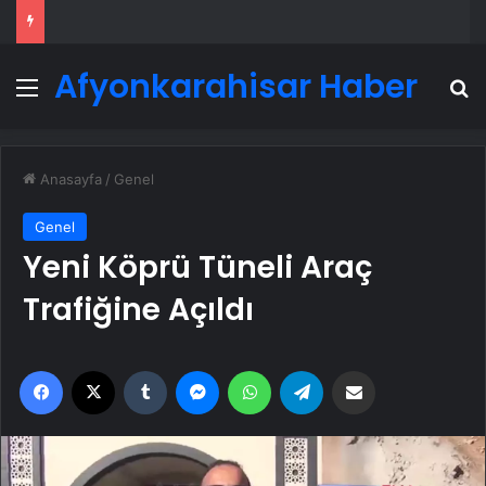
Afyonkarahisar Haber
Menü
A
Anasayfa
/
Genel
Genel
Yeni Köprü Tüneli Araç
Trafiğine Açıldı
Facebook
X
Tumblr
Messenger
WhatsApp
Telegram
Email'den paylaş