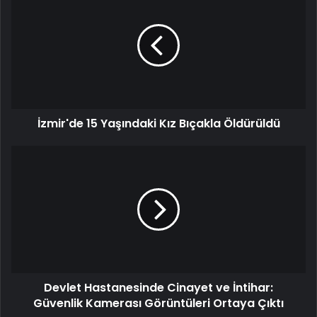
15
Yaşındaki
Kız
Bıçakla
Öldürüldü
İzmir'de 15 Yaşındaki Kız Bıçakla Öldürüldü
Devlet
Hastanesinde
Cinayet
ve
İntihar:
Güvenlik
Kamerası
Görüntüleri
Ortaya
Devlet Hastanesinde Cinayet ve İntihar:
Çıktı
Güvenlik Kamerası Görüntüleri Ortaya Çıktı