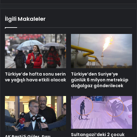
İlgili Makaleler
Türkiye’de hafta sonu serin
Türkiye’den Suriye’ye
ve yağışlı hava etkili olacak
günlük 6 milyon metreküp
doğalgaz gönderilecek
Sultangazi’deki 2 çocuk
AK Parti’li Güler, Sırrı