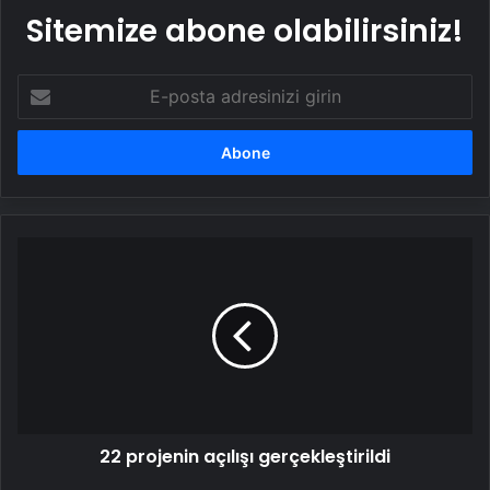
Sitemize abone olabilirsiniz!
E-
posta
adresinizi
girin
22
projenin
açılışı
gerçekleştirildi
22 projenin açılışı gerçekleştirildi