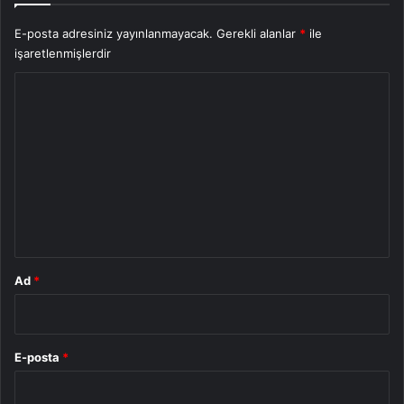
E-posta adresiniz yayınlanmayacak.
Gerekli alanlar
*
ile
işaretlenmişlerdir
Y
o
r
u
m
*
Ad
*
E-posta
*