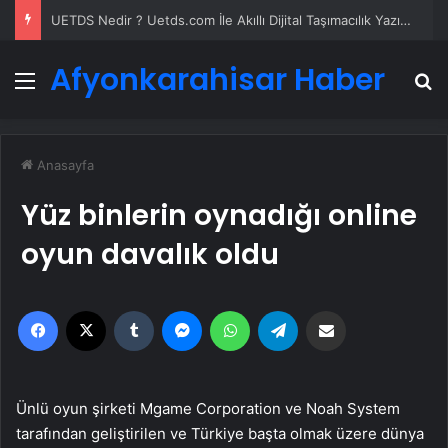
UETDS Nedir ? Uetds.com İle Akıllı Dijital Taşımacılık Yazılımı
Afyonkarahisar Haber
Menü
A
Anasayfa
Yüz binlerin oynadığı online
oyun davalık oldu
Facebook
X
Tumblr
Messenger
WhatsApp
Telegram
Email'den paylaş
Ünlü oyun şirketi Mgame Corporation ve Noah System
tarafından geliştirilen ve Türkiye başta olmak üzere dünya