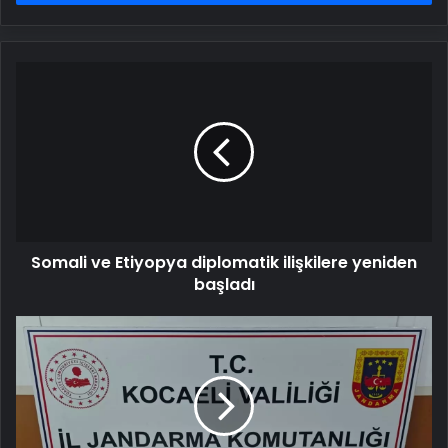
Somali
ve
Etiyopya
diplomatik
ilişkilere
yeniden
başladı
Somali ve Etiyopya diplomatik ilişkilere yeniden
başladı
Kartepe'de
36
Sikke
Ele
Geçirildi