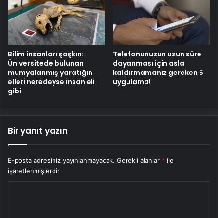
Bilim insanları şaşkın:
Telefonunuzun uzun süre
Üniversitede bulunan
dayanması için asla
mumyalanmış yaratığın
kaldırmamanız gereken 5
elleri neredeyse insan eli
uygulama!
gibi
Bir yanıt yazın
E-posta adresiniz yayınlanmayacak.
Gerekli alanlar
*
ile
işaretlenmişlerdir
Y
o
r