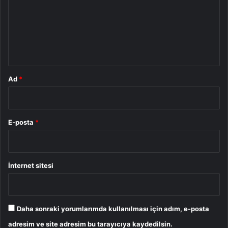
u
m
*
Ad
*
E-posta
*
İnternet sitesi
Daha sonraki yorumlarımda kullanılması için adım, e-posta
adresim ve site adresim bu tarayıcıya kaydedilsin.