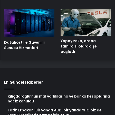
Yapay zeka, araba
Datahost İle Güvenilir
tamircisi olarak işe
Sunucu Hizmetleri
başladı
En Güncel Haberler
Kılıçdaroğlu’nun mal varlıklarına ve banka hesaplarına
haciz konuldu
Fatih Erbakan: Bir yanda ABD, bir yanda YPG biz de
Emevi Camii’nde namaz kılıyoruz