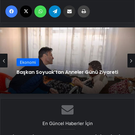
Facebook
X
WhatsApp
Telegram
Email'den paylaş
Yaz
Ekonomi
Ekonomi
Beş Minare Film Festivali Bitlis’te Başladı
Başkan Soyuak’tan Anneler Günü Ziyareti
En Güncel Haberler İçin