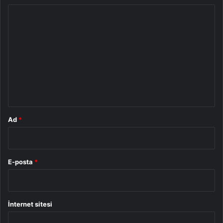
Y
o
r
u
m
*
Ad
*
E-posta
*
İnternet sitesi