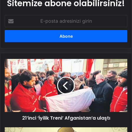
Sitemize abone olabilirsiniz!
E-
posta
adresinizi
girin
21’inci
‘İyilik
Treni’
Afganistan’a
ulaştı
21’inci ‘İyilik Treni’ Afganistan’a ulaştı
Esenler