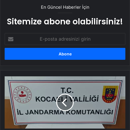
En Güncel Haberler İçin
Sitemize abone olabilirsiniz!
E-
posta
adresinizi
girin
Kartepe'de
36
Sikke
Ele
Geçirildi