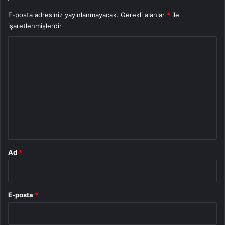
E-posta adresiniz yayınlanmayacak.
Gerekli alanlar
*
ile
işaretlenmişlerdir
Y
o
r
u
m
*
Ad
*
E-posta
*