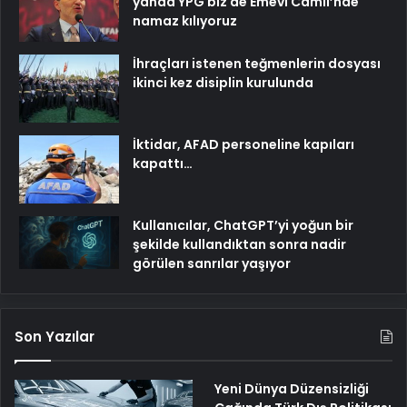
yanda YPG biz de Emevi Camii’nde
namaz kılıyoruz
İhraçları istenen teğmenlerin dosyası
ikinci kez disiplin kurulunda
İktidar, AFAD personeline kapıları
kapattı…
Kullanıcılar, ChatGPT’yi yoğun bir
şekilde kullandıktan sonra nadir
görülen sanrılar yaşıyor
Son Yazılar
Yeni Dünya Düzensizliği