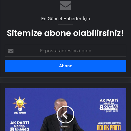
En Güncel Haberler İçin
Sitemize abone olabilirsiniz!
E-
posta
adresinizi
girin
SON
DAKİKA
HABERİ
|
Cumhurbaşkanı
Erdoğan:
CHP