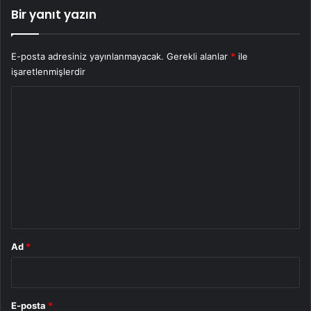
Bir yanıt yazın
E-posta adresiniz yayınlanmayacak.
Gerekli alanlar
*
ile
işaretlenmişlerdir
Y
o
r
u
m
*
Ad
*
E-posta
*