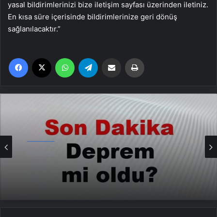
yasal bildirimlerinizi bize iletişim sayfası üzerinden iletiniz.
En kısa süre içerisinde bildirimlerinize geri dönüş
sağlanılacaktır.”
Facebook
X
WhatsApp
Telegram
Email'den paylaş
Yaz
Genel
Son dakika deprem mi oldu? Az önce
deprem nerede oldu? İstanbul, Ankara,
İzmir ve il il AFAD son depremler 11 Mayıs
2025