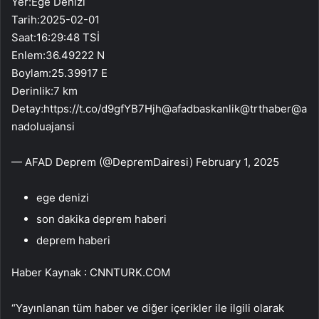
Yer:Ege Denizi
Tarih:2025-02-01
Saat:16:29:48 TSİ
Enlem:36.49222 N
Boylam:25.39917 E
Derinlik:7 km
Detay:https://t.co/d9gfYB7Hjh@afadbaskanlik@trthaber@a
nadoluajansi
— AFAD Deprem (@DepremDairesi) February 1, 2025
ege denizi
son dakika deprem haberi
deprem haberi
Haber Kaynak : CNNTURK.COM
“Yayınlanan tüm haber ve diğer içerikler ile ilgili olarak