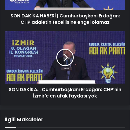
adaletin
tecellisine
SON DAKİKA HABERİ | Cumhurbaşkanı Erdoğan:
engel
olamaz
CHP adaletin tecellisine engel olamaz
SON
DAKİKA...
Cumhurbaşkanı
Erdoğan:
CHP'nin
İzmir'e
en
ufak
faydası
SON DAKİKA... Cumhurbaşkanı Erdoğan: CHP'nin
yok
İzmir'e en ufak faydası yok
İlgili Makaleler