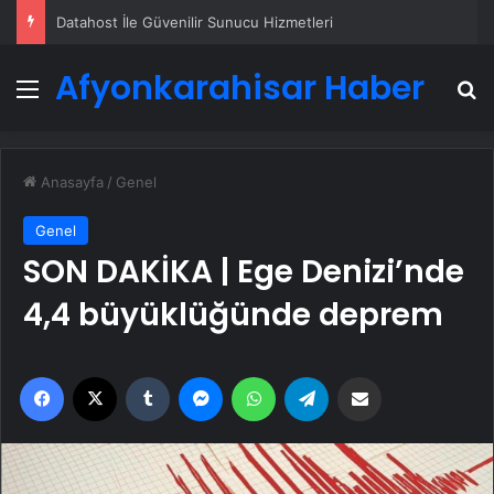
Datahost İle Güvenilir Sunucu Hizmetleri
Afyonkarahisar Haber
Menü
A
Anasayfa
/
Genel
Genel
SON DAKİKA | Ege Denizi’nde
4,4 büyüklüğünde deprem
Facebook
X
Tumblr
Messenger
WhatsApp
Telegram
Email'den paylaş